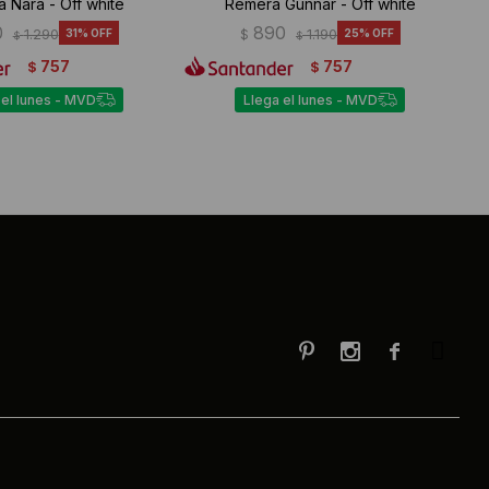
 Nara - Off white
Remera Gunnar - Off white
0
890
1.290
31
$
1.190
25
$
$
757
757
$
$
 el lunes - MVD
Llega el lunes - MVD


