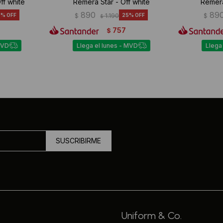
ff white
Remera Star - Off white
Remera
890
89
5
$
1.190
25
$
$
757
$
MVD
Llega el lunes - MVD
Llega
SUSCRIBIRME
Uniform & Co.