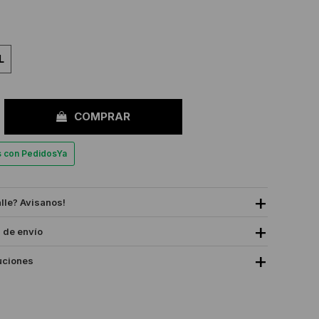
L
COMPRAR
es con PedidosYa
alle? Avisanos!
 de envío
uciones