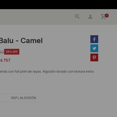
0
Balu - Camel


90
35

757
$
renda con full print de rayas. Algodón lavado con textura extra
100% ALGODÓN