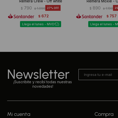
Remera Crew - Off white
Remera Moxie - O
790
890
$
1.090
27
$
1.190
2
$
$
672
757
$
$
Llega el lunes - MVD
Llega el lunes - 
Newsletter
¡Suscribite y recibí todas nuestras
novedades!
Mi cuenta
Compra