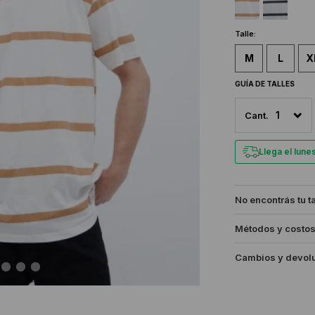
Talle:
M
L
X
GUÍA DE TALLES
1
Llega el lun
No encontrás tu t
Métodos y costos
Cambios y devol