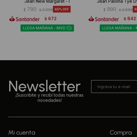
Jean New Margaret - I
Jean Paloma Tye D
790
990
$
2.290
65
$
2.590
6
$
$
672
842
$
$
LLEGA MAÑANA - MVD
LLEGA MAÑANA -
Newsletter
¡Suscribite y recibí todas nuestras
novedades!
Mi cuenta
Compra