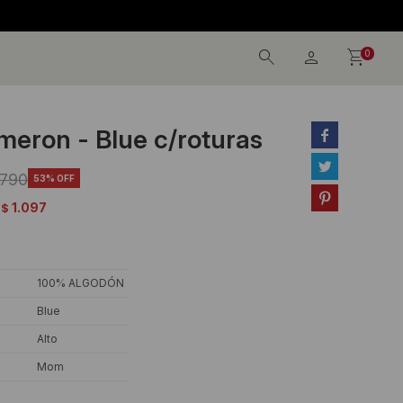
0
eron - Blue c/roturas


.790
53

1.097
$
100% ALGODÓN
Blue
Alto
Mom