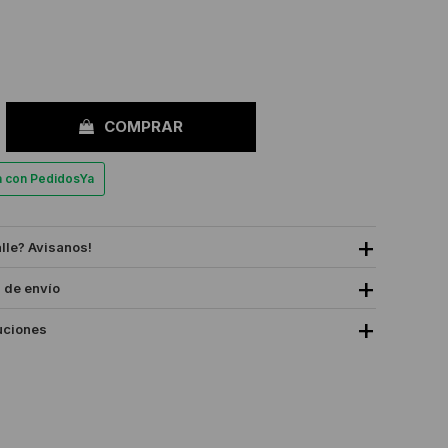
COMPRAR
a con PedidosYa
alle? Avisanos!
 de envío
uciones