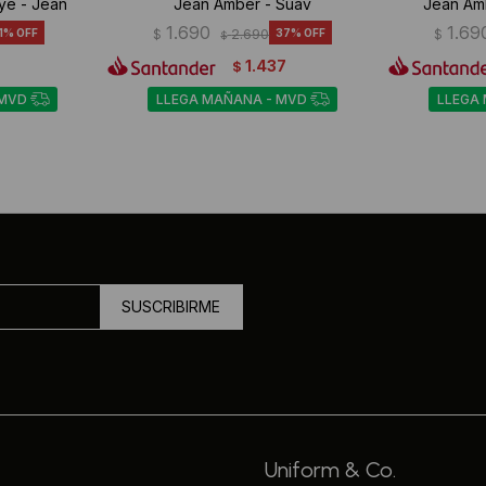
ye - Jean
Jean Amber - Suav
Jean Am
1.690
1.69
1
$
2.690
37
$
$
1.437
$
 MVD
LLEGA MAÑANA - MVD
LLEGA
SUSCRIBIRME
Uniform & Co.