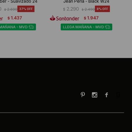
ber - Suavizado 24
Jean Perla - Black W24
0
2.290
2.690
37
$
2.490
8
$
$
1.437
1.947
$
$
 MAÑANA - MVD
LLEGA MAÑANA - MVD


