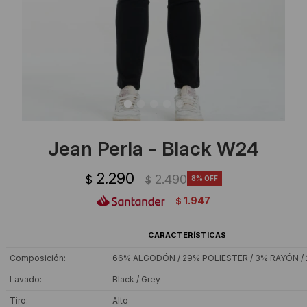
Ropa Interior
Camisas y blusas
Canguros
Vestidos
Camperas
Sherpas
Tejidos
Jean Perla - Black W24
Buzos
2.290
2.490
$
8
$
Shorts de baño
1.947
$
Sherpas
CARACTERÍSTICAS
Composición
66% ALGODÓN / 29% POLIESTER / 3% RAYÓN /
Lavado
Black / Grey
Tiro
Alto