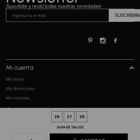
¡Suscribite y recibí todas nuestras novedades!
SUSCRIBIR



Mi cuenta
Mis datos
Mis direcciones
Mis compras
Compra
26
27
29
Preguntas frecuentes
GUÍA DE TALLES
Términos y condiciones