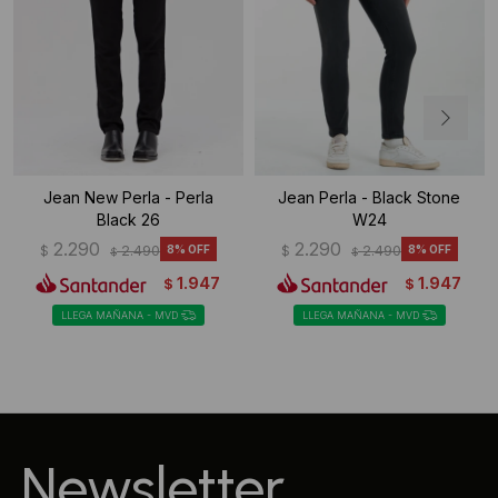
Jean New Perla - Perla
Jean Perla - Black Stone
Black 26
W24
2.290
2.290
$
2.490
8
$
2.490
8
$
$
1.947
1.947
$
$
LLEGA MAÑANA - MVD
LLEGA MAÑANA - MVD
Newsletter