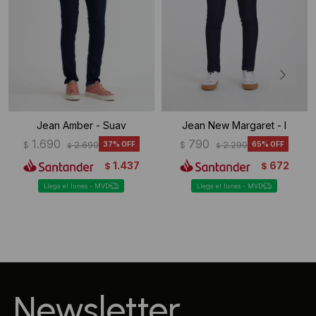
Jean Amber - Suav
Jean New Margaret - I
1.690
790
$
2.690
37
$
2.290
65
$
$
1.437
672
$
$
Llega el lunes - MVD
Llega el lunes - MVD
Newsletter