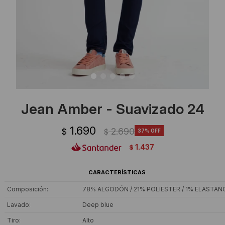
Ropa Interior
Camisas y blusas
Canguros
Vestidos
Camperas
Sherpas
Tejidos
Jean Amber - Suavizado 24
Buzos
1.690
2.690
$
37
$
Shorts de baño
1.437
$
Sherpas
CARACTERÍSTICAS
Composición
78% ALGODÓN / 21% POLIESTER / 1% ELASTAN
Lavado
Deep blue
Tiro
Alto