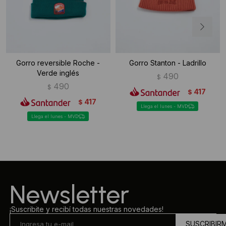
Gorro reversible Roche -
Gorro Stanton - Ladrillo
Verde inglés
490
$
490
$
417
$
417
$
Llega el lunes - MVD
Llega el lunes - MVD
Newsletter
¡Suscribite y recibí todas nuestras novedades!
SUSCRIBIR