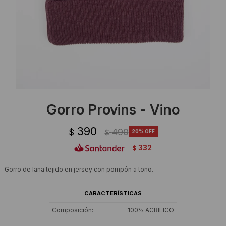
Ropa Interior
Camisas y blusas
Canguros
Vestidos
Camperas
Sherpas
Tejidos
Gorro Provins - Vino
Buzos
390
490
$
20
$
Shorts de baño
332
$
Sherpas
Gorro de lana tejido en jersey con pompón a tono.
CARACTERÍSTICAS
Composición
100% ACRILICO