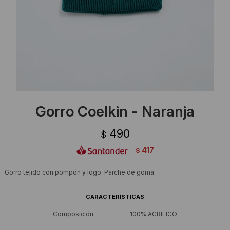
Ropa Interior
Camisas y blusas
Canguros
Vestidos
Camperas
Sherpas
Tejidos
Gorro Coelkin - Naranja
Buzos
490
$
Shorts de baño
417
$
Sherpas
Gorro tejido con pompón y logo. Parche de goma.
CARACTERÍSTICAS
Composición
100% ACRILICO