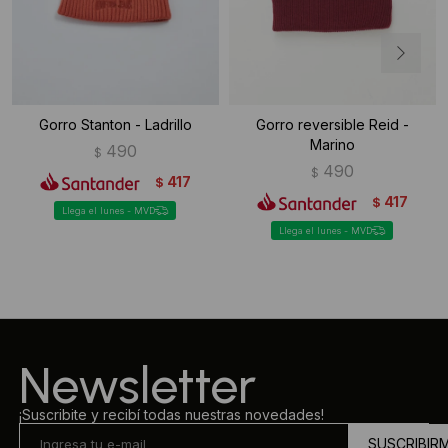
Gorro Stanton - Ladrillo
Gorro reversible Reid -
Marino
490
$
490
$
417
$
417
$
Llega el lunes - MVD
Llega el lunes - MVD
Newsletter
¡Suscribite y recibí todas nuestras novedades!
SUSCRIBIR