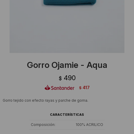
Ropa Interior
Camisas y blusas
Canguros
Vestidos
Camperas
Sherpas
Tejidos
Gorro Ojamie - Aqua
Buzos
490
$
Shorts de baño
417
$
Sherpas
Gorro tejido con efecto rayas y parche de goma.
CARACTERÍSTICAS
Composición
100% ACRILICO