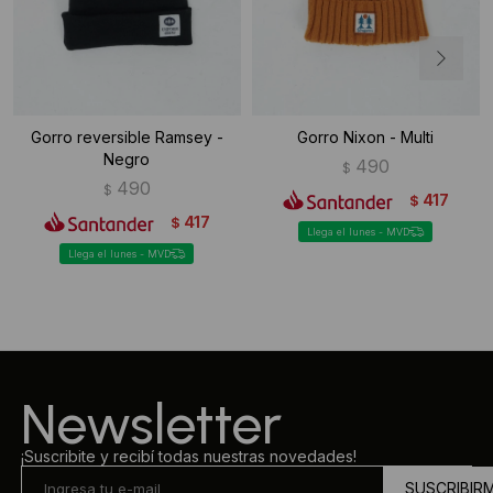
Gorro reversible Ramsey -
Gorro Nixon - Multi
Negro
490
$
490
$
417
$
417
$
Llega el lunes - MVD
Llega el lunes - MVD
Newsletter
¡Suscribite y recibí todas nuestras novedades!
SUSCRIBIR