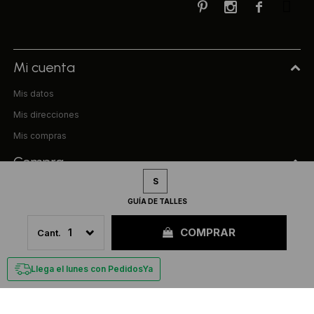



Mi cuenta
Mis datos
Mis direcciones
Mis compras
Compra
S
Preguntas frecuentes
GUÍA DE TALLES
Términos y condiciones
COMPRAR
1
Uniform & Co.
La empresa
Llega el lunes con PedidosYa
Tiendas
Trabaja con nosotros