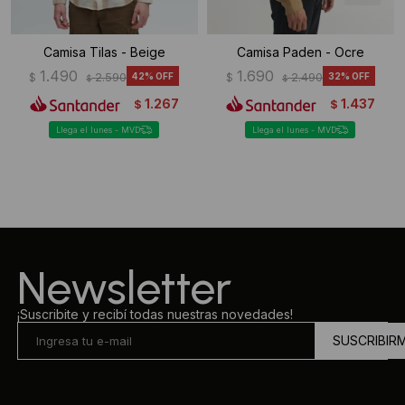
Camisa Tilas - Beige
Camisa Paden - Ocre
1.490
1.690
$
2.590
42
$
2.490
32
$
$
1.267
1.437
$
$
Llega el lunes - MVD
Llega el lunes - MVD
Newsletter
¡Suscribite y recibí todas nuestras novedades!
SUSCRIBIR