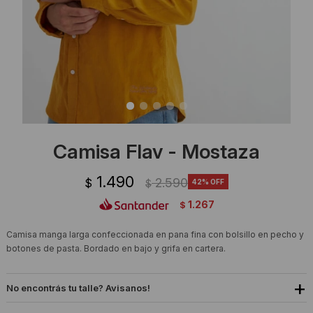
Ropa Interior
Camisas y blusas
Canguros
Vestidos
Camperas
Sherpas
Tejidos
Camisa Flav - Mostaza
Buzos
1.490
2.590
$
42
$
Shorts de baño
1.267
$
Sherpas
Camisa manga larga confeccionada en pana fina con bolsillo en pecho y
botones de pasta. Bordado en bajo y grifa en cartera.
No encontrás tu talle? Avisanos!