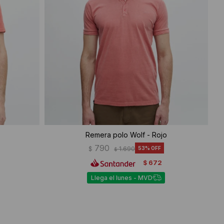
Remera polo Wolf - Rojo
790
$
1.690
53
$
672
$
Llega el lunes - MVD