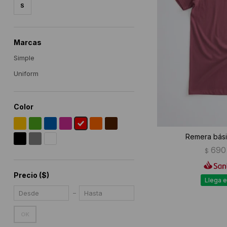
S
Marcas
Simple
Uniform
Color
Remera bási
690
$
Precio
($)
Llega e
OK