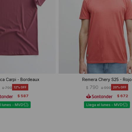
ca Carpi - Bordeaux
Remera Chery S25 - Rojo
790
790
12
$
990
20
$
$
587
672
$
$
l lunes - MVD
Llega el lunes - MVD