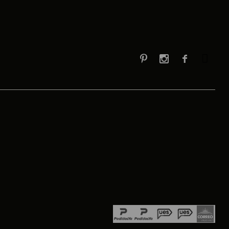


