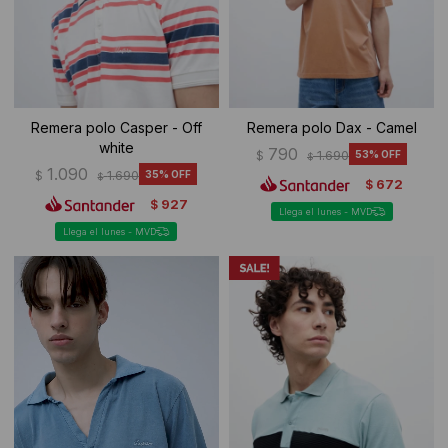
Remera polo Casper - Off
Remera polo Dax - Camel
white
790
$
1.690
53
$
1.090
$
1.690
35
$
672
$
927
$
Llega el lunes - MVD
Llega el lunes - MVD