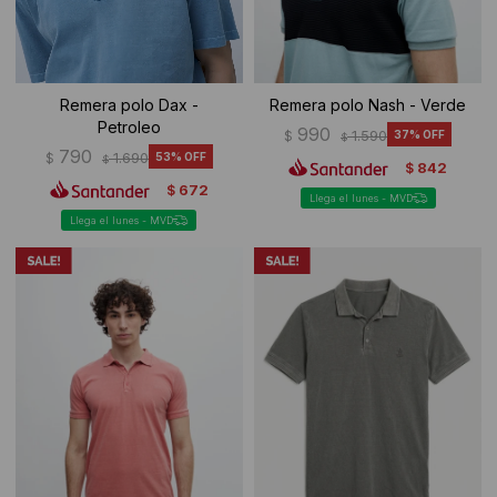
Remera polo Dax -
Remera polo Nash - Verde
Petroleo
990
$
1.590
37
$
790
$
1.690
53
$
842
$
672
$
Llega el lunes - MVD
Llega el lunes - MVD