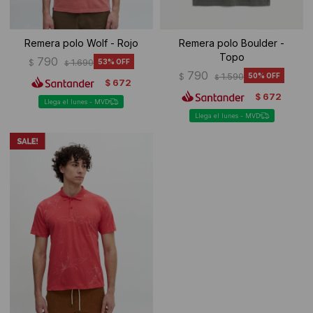
Remera polo Wolf - Rojo
Remera polo Boulder -
Topo
790
$
1.690
53
$
790
$
1.590
50
$
672
$
672
$
Llega el lunes - MVD
Llega el lunes - MVD