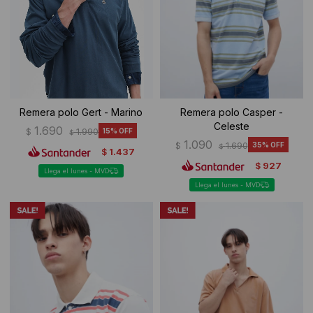
Ropa Interior
Camisas y blusas
Canguros
Vestidos
Camperas
Sherpas
Remera polo Gert - Marino
Remera polo Casper -
Celeste
Tejidos
1.690
$
1.990
15
$
1.090
$
1.690
35
$
1.437
$
Buzos
927
$
Llega el lunes - MVD
Llega el lunes - MVD
Shorts de baño
Sherpas