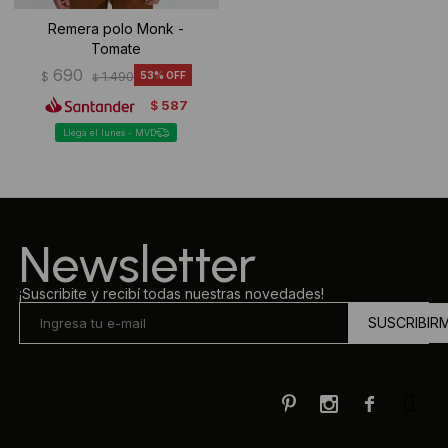
Remera polo Monk -
Tomate
690
$
1.490
53
$
587
$
Llega el lunes - MVD
Newsletter
¡Suscribite y recibí todas nuestras novedades!
SUSCRIBIR


