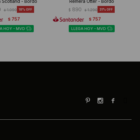
 Scotland - Bordo
Remera Otter - Bordo
0
890
1.090
18
$
1.290
31
$
$
757
757
$
$
A HOY - MVD
LLEGA HOY - MVD


