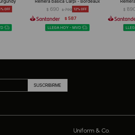
Burgundy
Remera básica Carpi - Bordeaux
Remera
690
89
5
$
790
12
$
$
587
$
VD
LLEGA HOY - MVD
LLEG
SUSCRIBIRME
Uniform & Co.