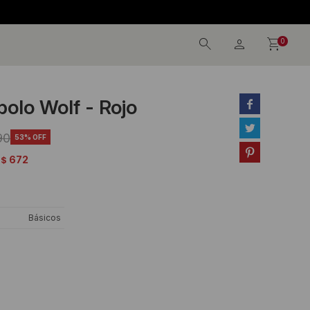
0
olo Wolf - Rojo


90
53

672
$
Básicos