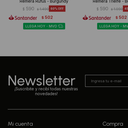
Remera Rufus - Burgundy
Remera Trielfe - 
590
590
$
1.490
60
$
1.090
4
$
$
502
502
$
$
LLEGA HOY - MVD
LLEGA HOY - M
Newsletter
¡Suscribite y recibí todas nuestras
novedades!
Mi cuenta
Compra