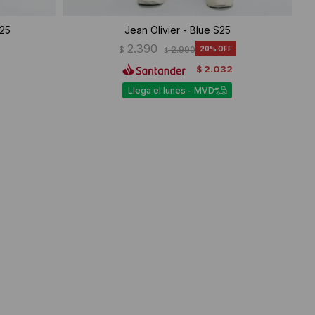
S25
Jean Olivier - Blue S25
2.390
$
2.990
20
$
2.032
$
Llega el lunes - MVD