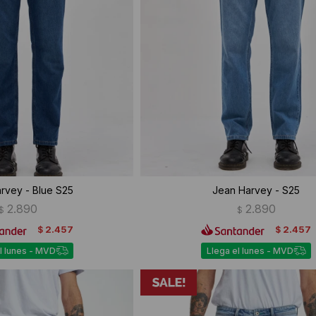
rvey - Blue S25
Jean Harvey - S25
2.890
2.890
$
$
2.457
2.457
$
$
l lunes - MVD
Llega el lunes - MVD