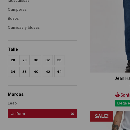
Musculosas
Camperas
Buzos
Camisas y blusas
Talle
28
29
30
32
33
34
38
40
42
44
Jean Ha
Marcas
Leap
Llega e
Uniform