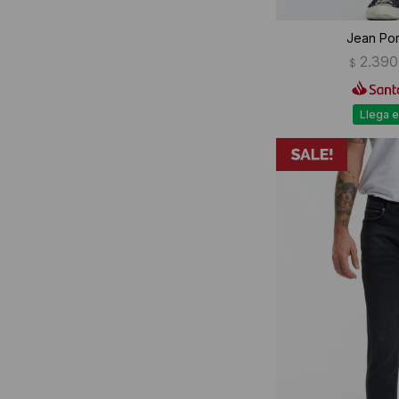
Jean Por
2.390
$
Llega e