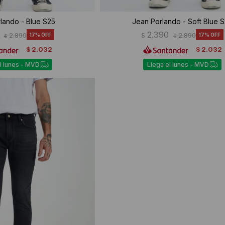
lando - Blue S25
Jean Porlando - Soft Blue 
2.390
2.890
17
$
2.890
17
$
$
2.032
2.032
$
$
l lunes - MVD
Llega el lunes - MVD