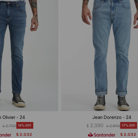
 Olivier - 24
Jean Dorenzo - 24
2.390
2.790
14
$
2.890
17
$
$
2.032
2.032
$
$