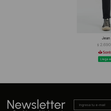
Jean 
2.690
$
Llega e
Newsletter