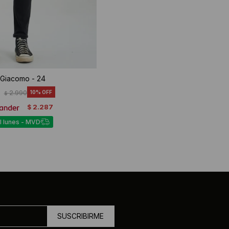
Giacomo - 24
2.990
10
$
2.287
$
l lunes - MVD
SUSCRIBIRME