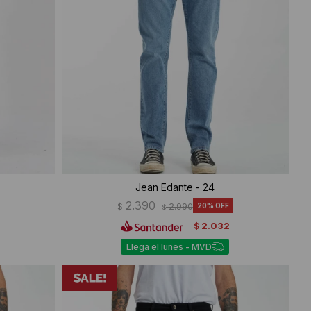
Jean Edante - 24
2.390
$
2.990
20
$
2.032
$
Llega el lunes - MVD