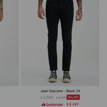
Jean Giacomo - Black 24
2.690
$
2.990
10
$
2.287
$