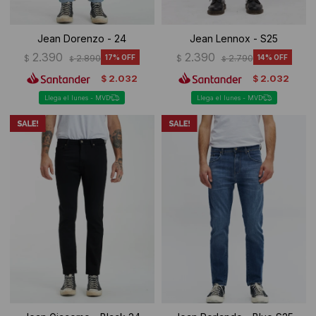
Jean Dorenzo - 24
Jean Lennox - S25
2.390
2.390
$
2.890
17
$
2.790
14
$
$
2.032
2.032
$
$
Llega el lunes - MVD
Llega el lunes - MVD