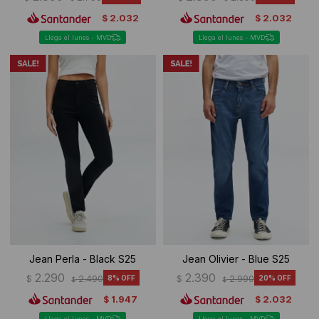
2.032
2.032
$
$
Llega el lunes - MVD
Llega el lunes - MVD
Jean Perla - Black S25
Jean Olivier - Blue S25
2.290
2.390
$
2.490
8
$
2.990
20
$
$
1.947
2.032
$
$
Llega el lunes - MVD
Llega el lunes - MVD