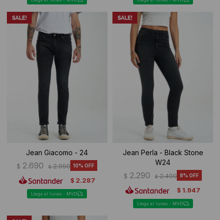
Jean Giacomo - 24
Jean Perla - Black Stone
W24
2.690
$
2.990
10
$
2.290
$
2.490
8
$
2.287
$
1.947
$
Llega el lunes - MVD
Llega el lunes - MVD