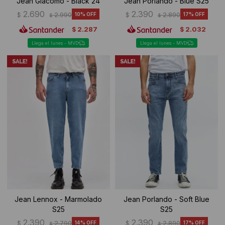
Jean Giacomo - Black 24
Jean Porlando - Blue S25
2.690
2.390
$
2.990
10
$
2.890
17
$
$
2.287
2.032
$
$
Llega el lunes - MVD
Llega el lunes - MVD
Jean Lennox - Marmolado
Jean Porlando - Soft Blue
S25
S25
2.390
2.390
$
2.790
14
$
2.890
17
$
$