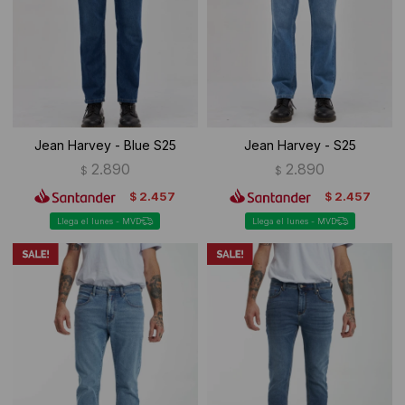
Ropa Interior
Camisas y blusas
Canguros
Vestidos
Camperas
Sherpas
Jean Harvey - Blue S25
Jean Harvey - S25
Tejidos
2.890
2.890
$
$
2.457
2.457
$
$
Buzos
Llega el lunes - MVD
Llega el lunes - MVD
Shorts de baño
Sherpas