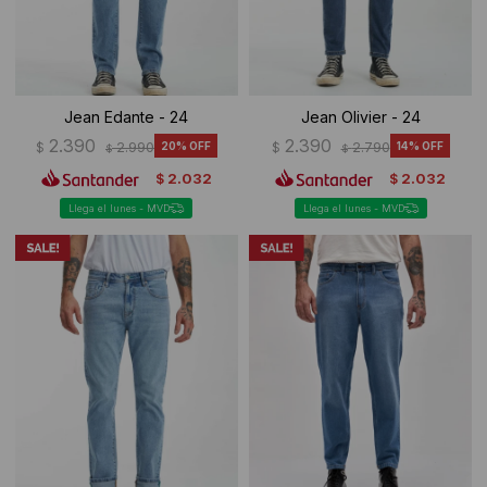
Jean Edante - 24
Jean Olivier - 24
2.390
2.390
$
2.990
20
$
2.790
14
$
$
2.032
2.032
$
$
Llega el lunes - MVD
Llega el lunes - MVD