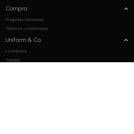
Compra
Preguntas frecuentes
Términos y condiciones
Uniform & Co.
La empresa
Tiendas
Trabaja con nosotros
Contacto
© Copyright 2026 / Uniform & Co. VILISUR S.A. RUT 214906080013