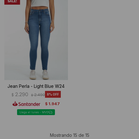
Jean Perla - Light Blue W24
2.290
$
2.490
8
$
1.947
$
Llega el lunes - MVD
Mostrando
15
de
15