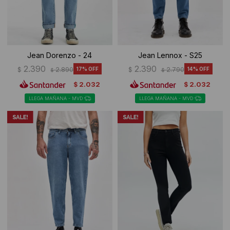
Jean Dorenzo - 24
Jean Lennox - S25
2.390
2.390
$
2.890
17
$
2.790
14
$
$
2.032
2.032
$
$
LLEGA MAÑANA - MVD
LLEGA MAÑANA - MVD