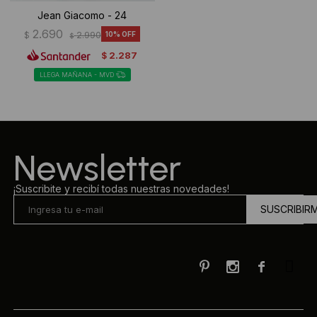
Jean Giacomo - 24
2.690
$
2.990
10
$
2.287
$
LLEGA MAÑANA - MVD
Newsletter
¡Suscribite y recibí todas nuestras novedades!
SUSCRIBIR


