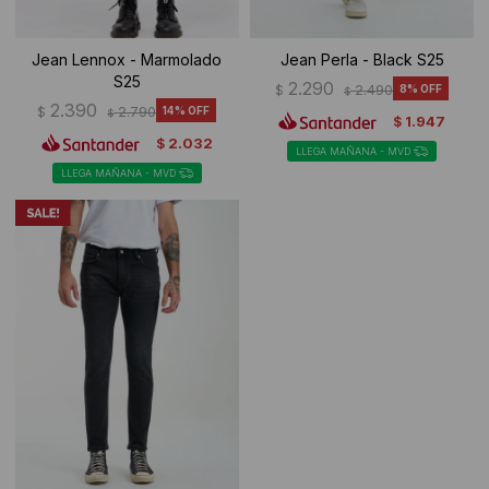
Jean Lennox - Marmolado
Jean Perla - Black S25
S25
2.290
$
2.490
8
$
2.390
$
2.790
14
$
1.947
$
2.032
$
LLEGA MAÑANA - MVD
LLEGA MAÑANA - MVD