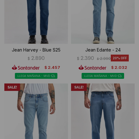
Ropa Interior
Camisas y blusas
Canguros
Vestidos
Camperas
Sherpas
Jean Harvey - Blue S25
Jean Edante - 24
Tejidos
2.890
2.390
$
$
2.990
20
$
2.457
2.032
$
$
Buzos
LLEGA MAÑANA - MVD
LLEGA MAÑANA - MVD
Shorts de baño
Sherpas