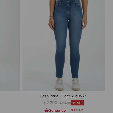
Jean Perla - Light Blue W24
2.290
$
2.490
8
$
1.947
$