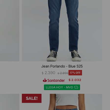
Jean Porlando - Blue S25
2.390
$
2.890
17
$
2.032
$
LLEGA HOY - MVD