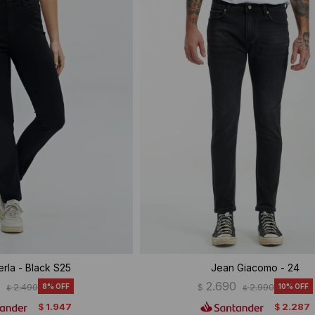
rla - Black S25
Jean Giacomo - 24
0
2.690
2.490
8
$
2.990
10
$
$
1.947
2.287
$
$