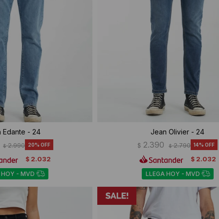
 Edante - 24
Jean Olivier - 24
2.390
2.990
20
$
2.790
14
$
$
2.032
2.032
$
$
 HOY - MVD
LLEGA HOY - MVD