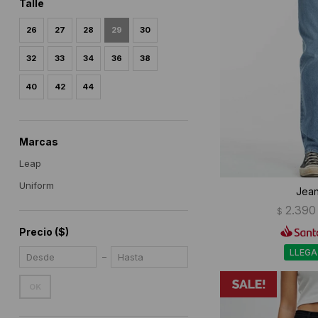
Talle
26
27
28
29
30
32
33
34
36
38
40
42
44
Marcas
Leap
Uniform
Jean
2.390
$
Precio
($)
LLEGA
OK