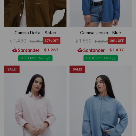
Camisa Delta - Safari
Camisa Ursula - Blue
1.490
1.690
$
2.390
37
$
2.290
26
$
$
1.267
1.437
$
$
LLEGA HOY - MVD
LLEGA HOY - MVD