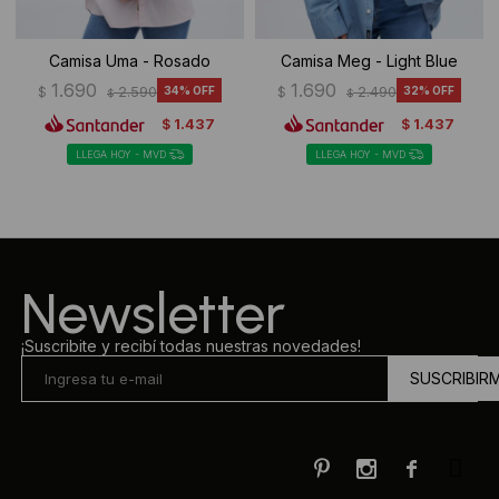
Camisa Uma - Rosado
Camisa Meg - Light Blue
1.690
1.690
$
2.590
34
$
2.490
32
$
$
1.437
1.437
$
$
LLEGA HOY - MVD
LLEGA HOY - MVD
Newsletter
¡Suscribite y recibí todas nuestras novedades!
SUSCRIBIR


