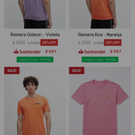
Remera Gideon - Violeta
Remera Koa - Naranja
690
690
$
1.090
36
$
990
30
$
$
587
587
$
$
Llega el lunes - MVD
Llega el lunes - MVD