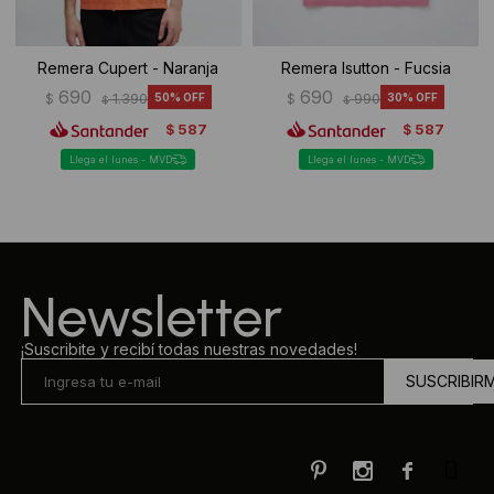
Remera Cupert - Naranja
Remera Isutton - Fucsia
690
690
$
1.390
50
$
990
30
$
$
587
587
$
$
Llega el lunes - MVD
Llega el lunes - MVD
Newsletter
¡Suscribite y recibí todas nuestras novedades!
SUSCRIBIR


