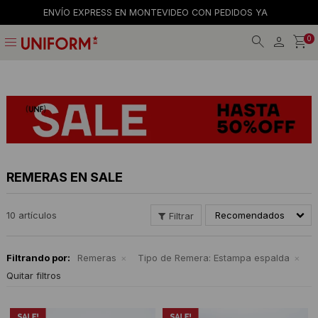
ENVÍO EXPRESS EN MONTEVIDEO CON PEDIDOS YA
menu
0
Jeans
Jeans
Gorros
La empresa
Preguntas frecuentes
Calzado
Remeras
Gorras
Tiendas
Términos y condiciones
Remeras
Shorts y faldas
Billeteras
Trabaja con nosotros
Camisas
Musculosas
Cintos
Contacto
REMERAS EN SALE
Bermudas
Accesorios
Medias
10 artículos
Recomendados
Pantalones
Camperas
Filtrando por:
Remeras
Tipo de Remera:
Estampa espalda
Musculosas
Tejidos
Quitar filtros
Accesorios
Buzos