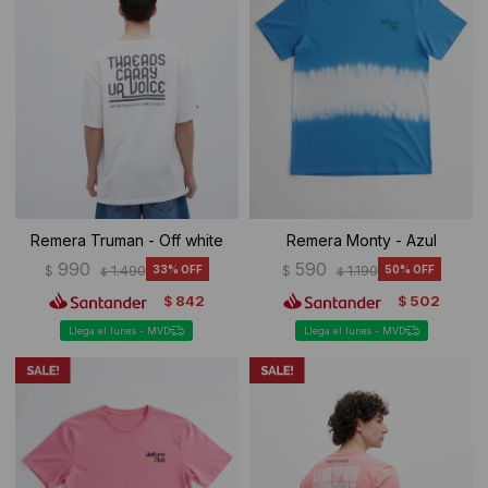
Remera Truman - Off white
Remera Monty - Azul
990
590
$
1.490
33
$
1.190
50
$
$
842
502
$
$
Llega el lunes - MVD
Llega el lunes - MVD