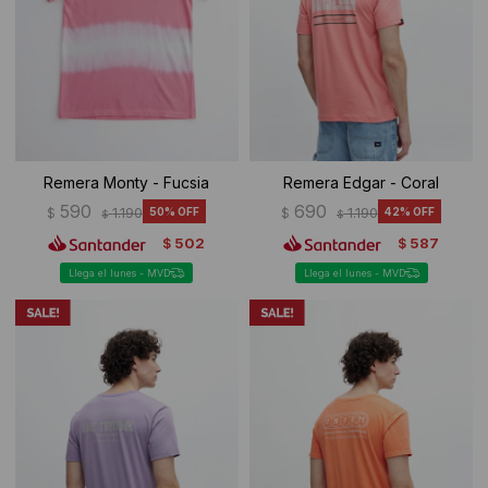
Remera Monty - Fucsia
Remera Edgar - Coral
590
690
$
1.190
50
$
1.190
42
$
$
502
587
$
$
Llega el lunes - MVD
Llega el lunes - MVD