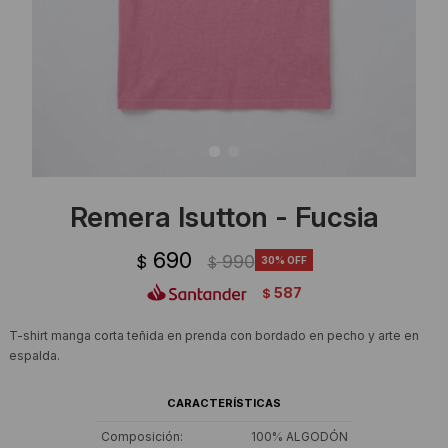
Ropa Interior
Camisas y blusas
Canguros
Vestidos
Camperas
Sherpas
Tejidos
Remera Isutton - Fucsia
Buzos
690
990
$
30
$
Shorts de baño
587
$
Sherpas
T-shirt manga corta teñida en prenda con bordado en pecho y arte en
espalda.
CARACTERÍSTICAS
Composición
100% ALGODÓN