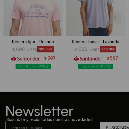
Remera Igor - Rosado
Remera Lamar - Lavanda
690
690
$
990
30
$
990
30
$
$
587
587
$
$
Llega el lunes - MVD
Llega el lunes - MVD
Newsletter
¡Suscribite y recibí todas nuestras novedades!
SUSCRIBIR