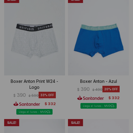
Ropa Interior
Camisas y blusas
Canguros
Vestidos
Camperas
Sherpas
Tejidos
Buzos
Boxer Anton Print W24 -
Boxer Anton - Azul
Shorts de baño
Logo
390
$
490
20
$
390
$
590
33
$
332
$
Sherpas
332
$
Llega el lunes - MVD
Llega el lunes - MVD