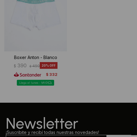
Boxer Anton - Blanco
390
$
490
20
$
332
$
Llega el lunes - MVD
Newsletter
¡Suscribite y recibí todas nuestras novedades!