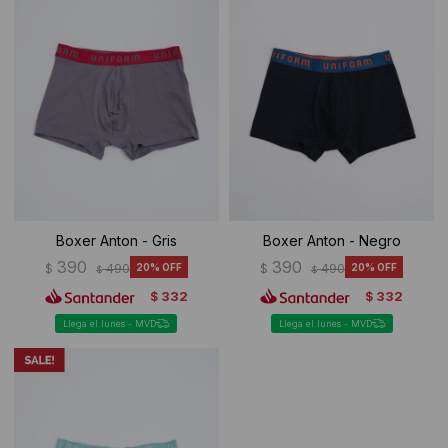
Boxer Anton - Gris
Boxer Anton - Negro
390
390
$
490
20
$
490
20
$
$
332
332
$
$
Llega el lunes - MVD
Llega el lunes - MVD