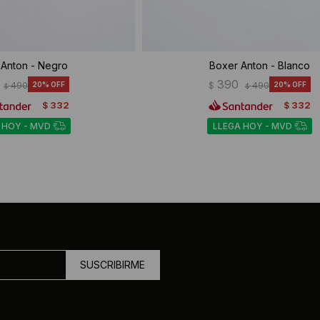
 Anton - Negro
Boxer Anton - Blanco
390
490
20
$
490
20
$
$
332
332
$
$
 HOY - MVD
LLEGA HOY - MVD
SUSCRIBIRME