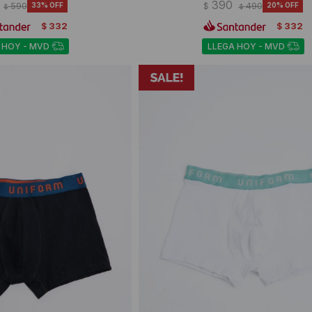
390
590
33
$
490
20
$
$
332
332
$
$
 HOY - MVD
LLEGA HOY - MVD