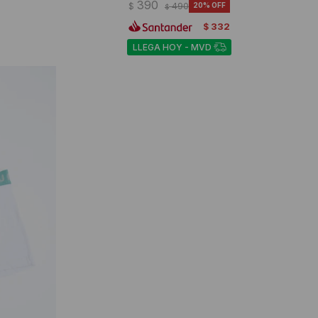
390
$
490
20
$
332
$
LLEGA HOY - MVD