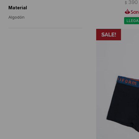
390
$
Material
Algodón
LLEGA