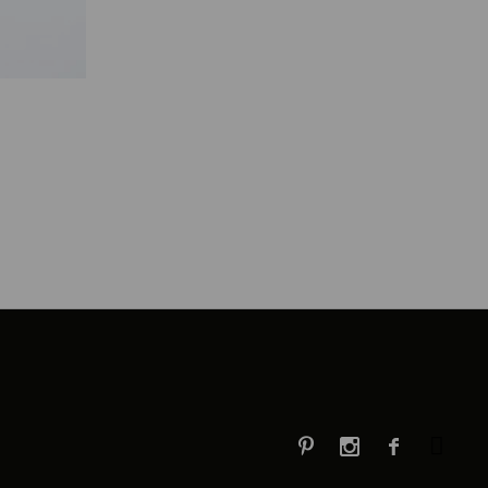


