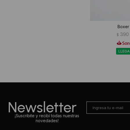
Boxer
390
$
LLEGA
Newsletter
¡Suscribite y recibí todas nuestras
novedades!