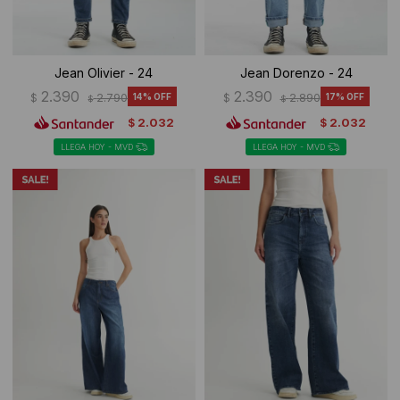
Jean Olivier - 24
Jean Dorenzo - 24
2.390
2.390
$
2.790
14
$
2.890
17
$
$
2.032
2.032
$
$
LLEGA HOY - MVD
LLEGA HOY - MVD