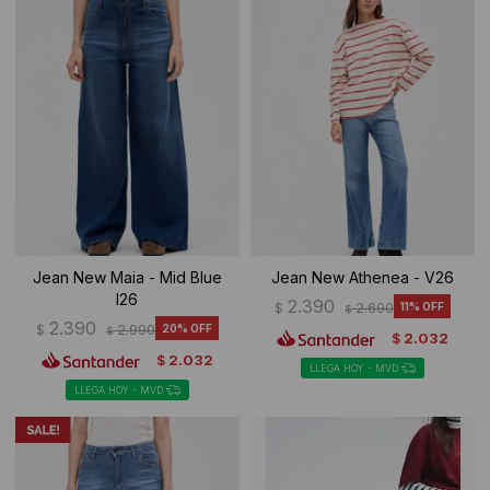
Ropa Interior
Camisas y blusas
Canguros
Vestidos
Camperas
Sherpas
Tejidos
Buzos
Jean New Maia - Mid Blue
Jean New Athenea - V26
I26
2.390
$
2.690
11
$
Shorts de baño
2.390
$
2.990
20
$
2.032
$
2.032
$
Sherpas
LLEGA HOY - MVD
LLEGA HOY - MVD