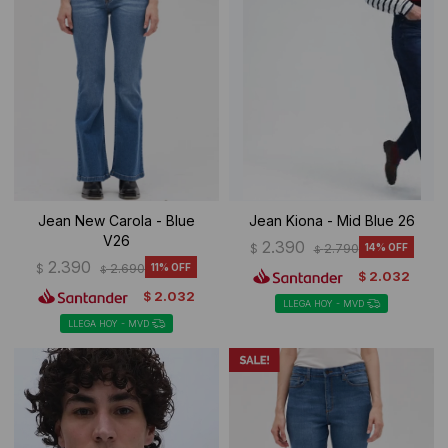
Jean New Carola - Blue
Jean Kiona - Mid Blue 26
V26
2.390
$
2.790
14
$
2.390
$
2.690
11
$
2.032
$
2.032
$
LLEGA HOY - MVD
LLEGA HOY - MVD