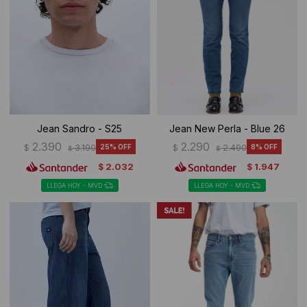
Jean Sandro - S25
Jean New Perla - Blue 26
2.390
2.290
$
3.190
25
$
2.490
8
$
$
2.032
1.947
$
$
LLEGA HOY - MVD
LLEGA HOY - MVD