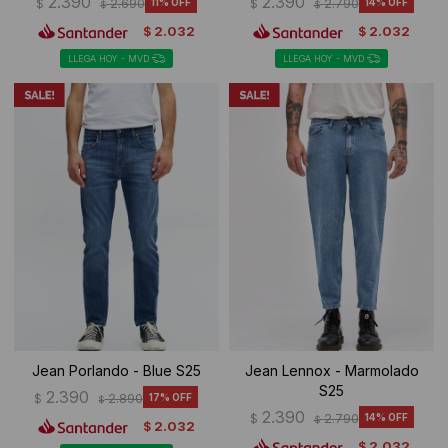
2.390
2.390
$
2.690
11
$
2.790
14
$
$
2.032
2.032
$
$
LLEGA HOY - MVD
LLEGA HOY - MVD
Jean Porlando - Blue S25
Jean Lennox - Marmolado
S25
2.390
$
2.890
17
$
2.390
$
2.790
14
$
2.032
$
2.032
$