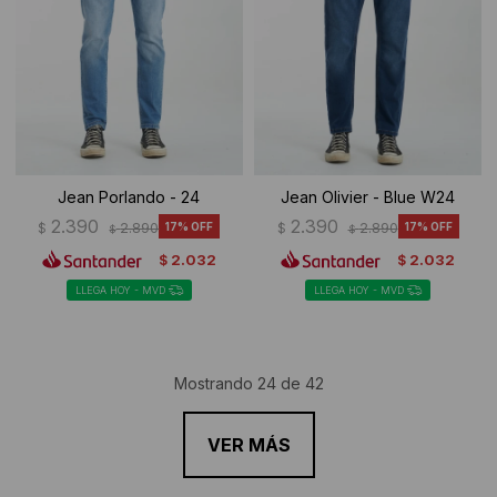
Jean Porlando - 24
Jean Olivier - Blue W24
2.390
2.390
$
2.890
17
$
2.890
17
$
$
2.032
2.032
$
$
LLEGA HOY - MVD
LLEGA HOY - MVD
Mostrando
24
de
42
VER MÁS