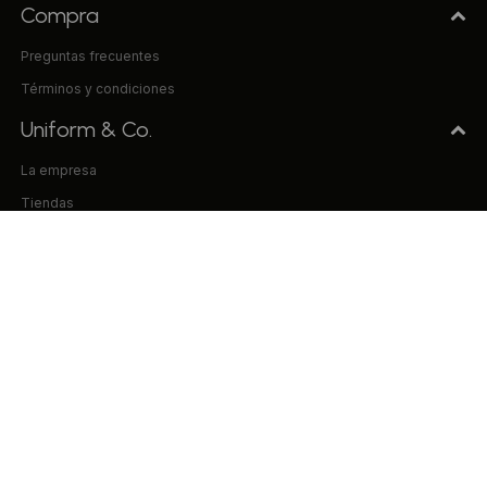
Compra
Preguntas frecuentes
Términos y condiciones
Uniform & Co.
La empresa
Tiendas
Trabaja con nosotros
Contacto
© Copyright 2026 / Uniform & Co. VILISUR S.A. RUT 214906080013