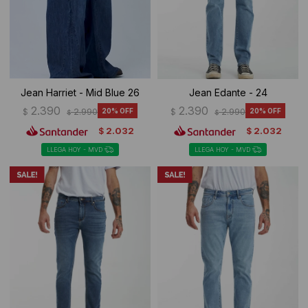
Jean Harriet - Mid Blue 26
Jean Edante - 24
2.390
2.390
$
2.990
20
$
2.990
20
$
$
2.032
2.032
$
$
LLEGA HOY - MVD
LLEGA HOY - MVD