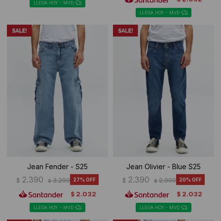
LLEGA HOY - MVD
LLEGA HOY - MVD
Jean Fender - S25
Jean Olivier - Blue S25
2.390
2.390
$
3.290
27
$
2.990
20
$
$
2.032
2.032
$
$
LLEGA HOY - MVD
LLEGA HOY - MVD