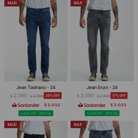
Jean Tadriano - 24
Jean Enzo - 24
2.390
2.390
$
2.990
20
$
2.890
17
$
$
2.032
2.032
$
$
LLEGA HOY - MVD
LLEGA HOY - MVD