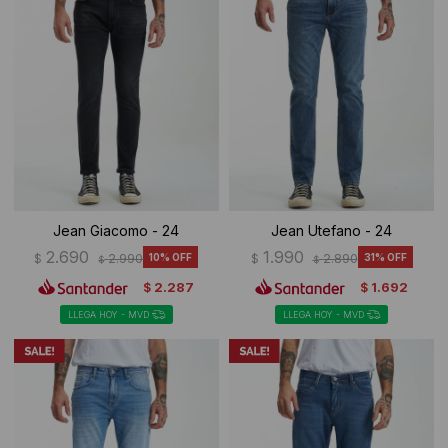
Jean Giacomo - 24
Jean Utefano - 24
2.690
1.990
$
2.990
10
$
2.890
31
$
$
2.287
1.692
$
$
LLEGA HOY - MVD
LLEGA HOY - MVD