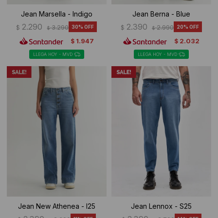
Jean Marsella - Indigo
Jean Berna - Blue
2.290
2.390
$
3.290
30
$
2.990
20
$
$
1.947
2.032
$
$
LLEGA HOY - MVD
LLEGA HOY - MVD
Jean New Athenea - I25
Jean Lennox - S25