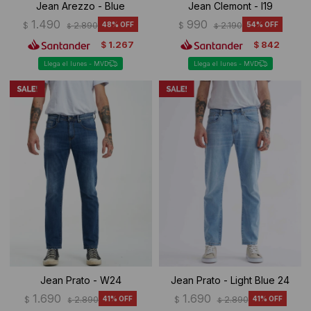
Jean Arezzo - Blue
Jean Clemont - I19
1.490
990
$
2.890
48
$
2.190
54
$
$
1.267
842
$
$
Llega el lunes - MVD
Llega el lunes - MVD
Jean Prato - W24
Jean Prato - Light Blue 24
1.690
1.690
$
2.890
41
$
2.890
41
$
$