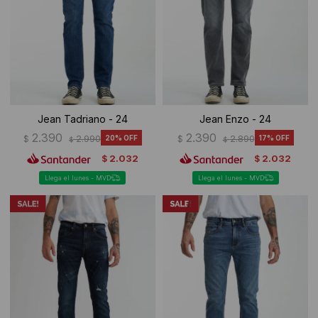
Jean Tadriano - 24
Jean Enzo - 24
2.390
2.390
$
2.990
20
$
2.890
17
$
$
2.032
2.032
$
$
Llega el lunes - MVD
Llega el lunes - MVD