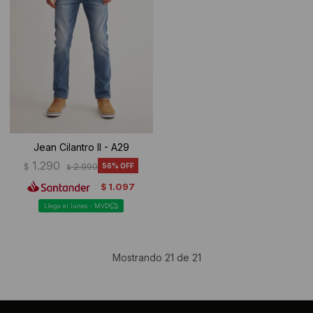
Jean Cilantro II - A29
1.290
$
2.990
56
$
1.097
$
Llega el lunes - MVD
Mostrando
21
de
21