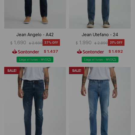
Jean Angelo - A42
Jean Utefano - 24
1.690
1.990
$
2.690
37
$
2.890
31
$
$
1.437
1.692
$
$
Llega el lunes - MVD
Llega el lunes - MVD