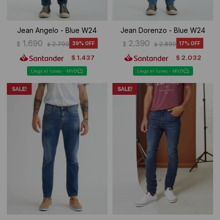
Jean Angelo - Blue W24
Jean Dorenzo - Blue W24
1.690
2.390
$
2.790
39
$
2.890
17
$
$
1.437
2.032
$
$
Llega el lunes - MVD
Llega el lunes - MVD