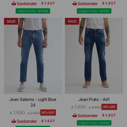
1.437
1.437
$
$
Llega el lunes - MVD
Llega el lunes - MVD
Jean Salerno - Light Blue
Jean Prato - A41
24
1.690
$
2.890
41
$
1.690
$
2.890
41
$
1.437
$
1.437
$
Llega el lunes - MVD