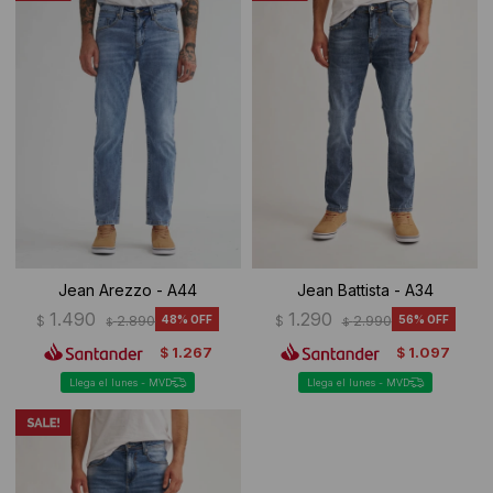
Jean Arezzo - A44
Jean Battista - A34
1.490
1.290
$
2.890
48
$
2.990
56
$
$
1.267
1.097
$
$
Llega el lunes - MVD
Llega el lunes - MVD