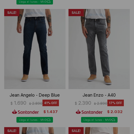
Llega el lunes - MVD
Jean Angelo - Deep Blue
Jean Enzo - A40
1.690
2.390
$
2.890
41
$
2.890
17
$
$
1.437
2.032
$
$
Llega el lunes - MVD
Llega el lunes - MVD