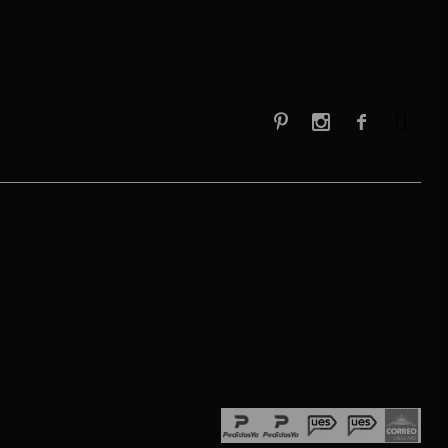


