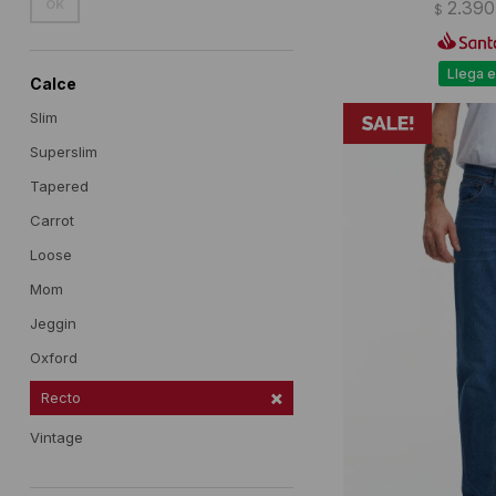
OK
2.390
$
Llega e
Calce
Slim
Superslim
Tapered
Carrot
Loose
Mom
Jeggin
Oxford
Recto
Vintage