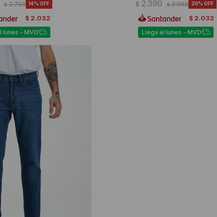
2.390
2.790
14
$
2.990
20
$
$
2.032
2.032
$
$
l lunes - MVD
Llega el lunes - MVD