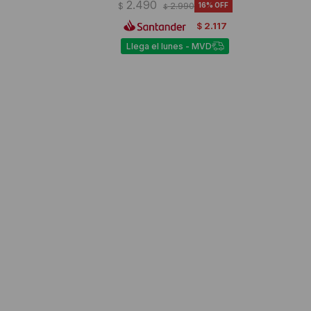
2.490
$
2.990
16
$
2.117
$
Llega el lunes - MVD