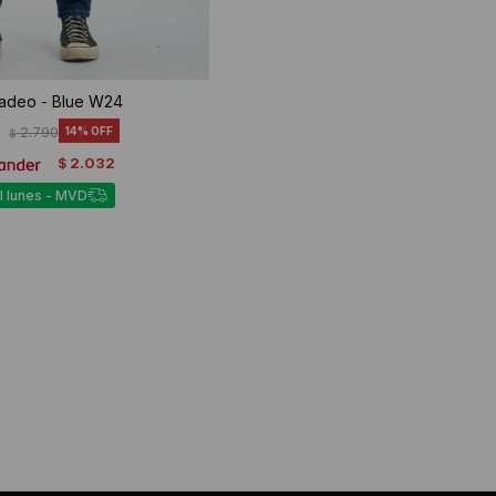
adeo - Blue W24
2.790
14
$
2.032
$
l lunes - MVD