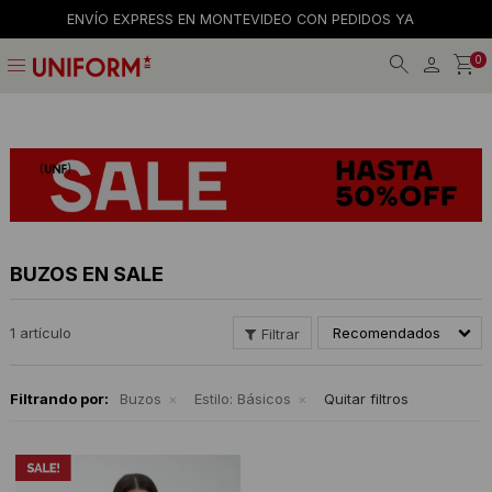
ENVÍO EXPRESS EN MONTEVIDEO CON PEDIDOS YA
menu
0
Jeans
Jeans
Gorros
La empresa
Preguntas frecuentes
Calzado
Remeras
Gorras
Tiendas
Términos y condiciones
Remeras
Shorts y faldas
Billeteras
Trabaja con nosotros
Camisas
Musculosas
Cintos
Contacto
BUZOS EN SALE
Bermudas
Accesorios
Medias
1 artículo
Recomendados
Pantalones
Camperas
Filtrando por:
Buzos
Estilo:
Básicos
Quitar filtros
Musculosas
Tejidos
Accesorios
Buzos