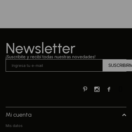
Ropa Interior
Camisas y blusas
Canguros
Vestidos
Camperas
Sherpas
Newsletter
Tejidos
¡Suscribite y recibí todas nuestras novedades!
SUSCRIBIR
Buzos
Shorts de baño



Sherpas
Mi cuenta
Mis datos