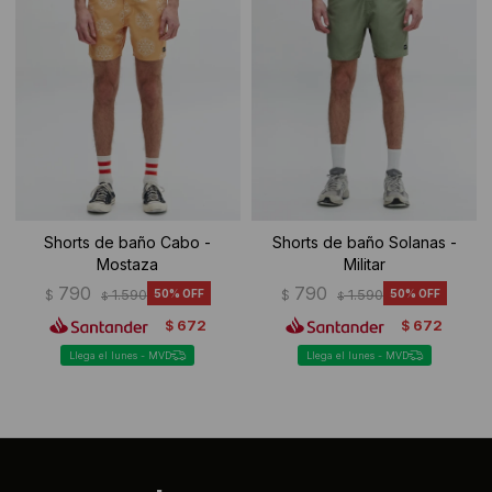
Shorts de baño Cabo -
Shorts de baño Solanas -
Mostaza
Militar
790
790
$
1.590
50
$
1.590
50
$
$
672
672
$
$
Llega el lunes - MVD
Llega el lunes - MVD