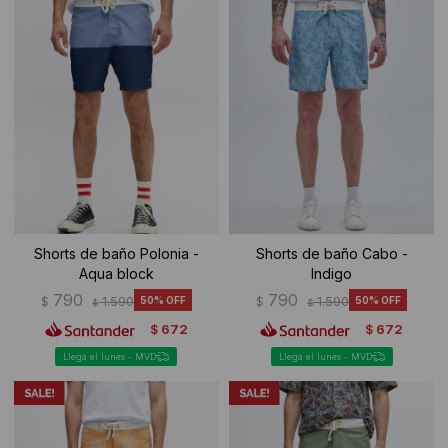
Ropa Interior
Camisas y blusas
Canguros
Vestidos
Camperas
Sherpas
Tejidos
Buzos
Shorts de baño Polonia -
Shorts de baño Cabo -
Aqua block
Indigo
Shorts de baño
790
790
$
1.590
50
$
1.590
50
$
$
672
672
$
$
Sherpas
Llega el lunes - MVD
Llega el lunes - MVD