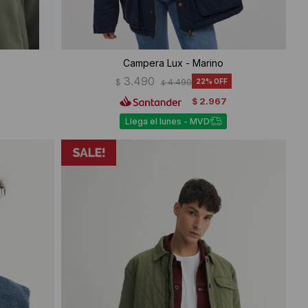
Campera Lux - Marino
3.490
$
4.490
22
$
2.967
$
Llega el lunes - MVD