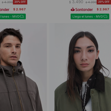
3.490
4.390
20
$
4.390
20
$
$
2.967
2.967
$
$
l lunes - MVD
Llega el lunes - MVD