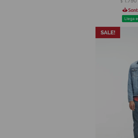
1.790
$
Llega e