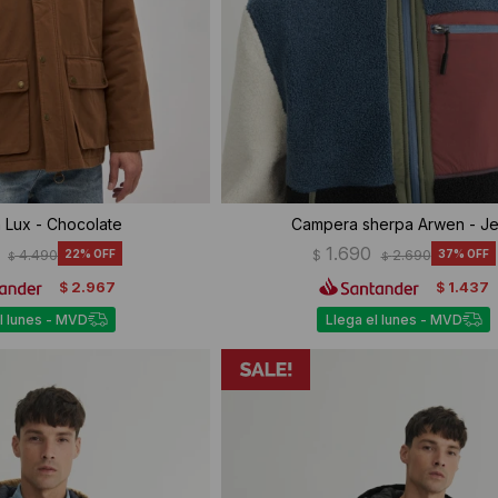
Lux - Chocolate
Campera sherpa Arwen - J
1.690
4.490
22
$
2.690
37
$
$
2.967
1.437
$
$
l lunes - MVD
Llega el lunes - MVD