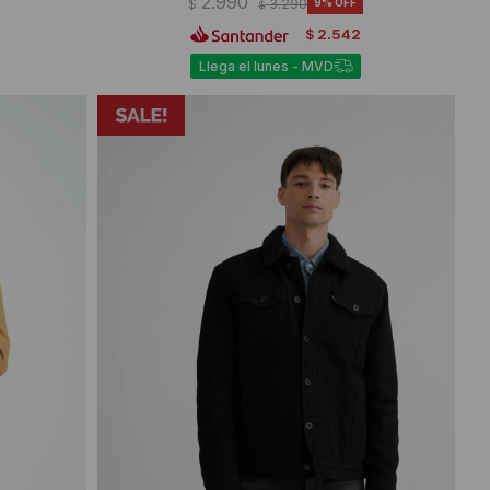
2.990
$
3.290
9
$
2.542
$
Llega el lunes - MVD