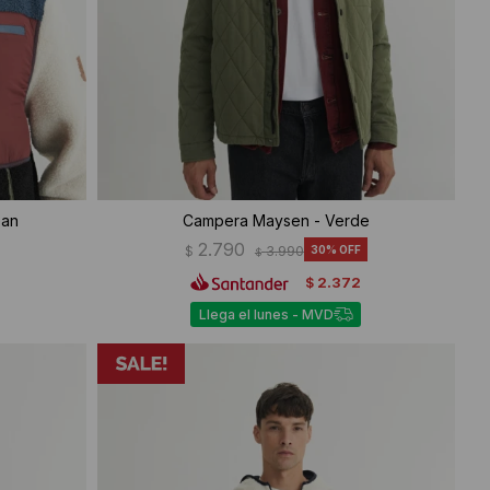
ean
Campera Maysen - Verde
2.790
$
3.990
30
$
2.372
$
Llega el lunes - MVD