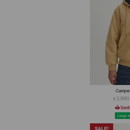
Campea
2.990
$
Llega e