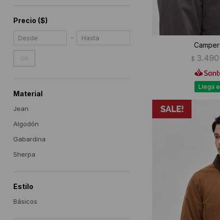
Precio
($)
Campera
3.490
$
OK
Llega e
Material
Jean
Algodón
Gabardina
Sherpa
Estilo
Básicos