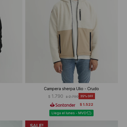
Campera sherpa Ulio - Crudo
1.790
$
2.790
35
$
1.522
$
Llega el lunes - MVD