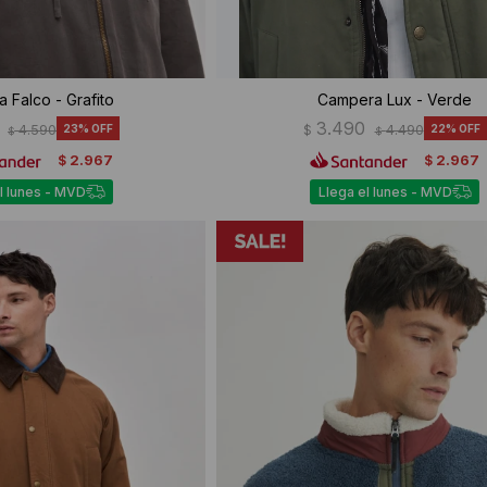
 Falco - Grafito
Campera Lux - Verde
3.490
4.590
23
$
4.490
22
$
$
2.967
2.967
$
$
l lunes - MVD
Llega el lunes - MVD