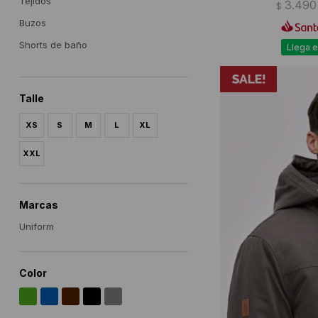
Tejidos
3.490
$
Buzos
Shorts de baño
Llega e
Talle
XS
S
M
L
XL
XXL
Marcas
Uniform
Color