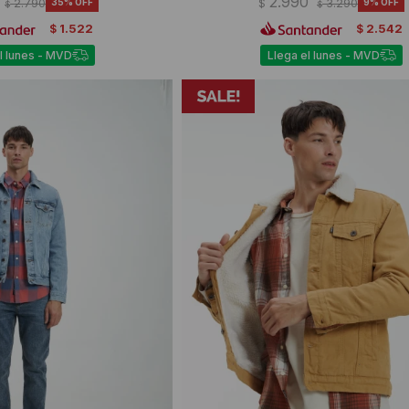
2.990
2.790
35
$
3.290
9
$
$
1.522
2.542
$
$
l lunes - MVD
Llega el lunes - MVD