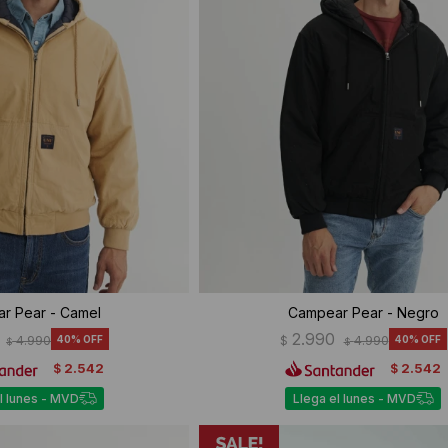
r Pear - Camel
Campear Pear - Negro
2.990
4.990
40
$
4.990
40
$
$
2.542
2.542
$
$
l lunes - MVD
Llega el lunes - MVD