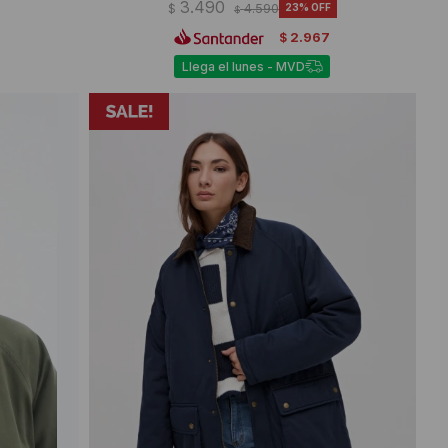
3.490
$
4.590
23
$
2.967
$
Llega el lunes - MVD