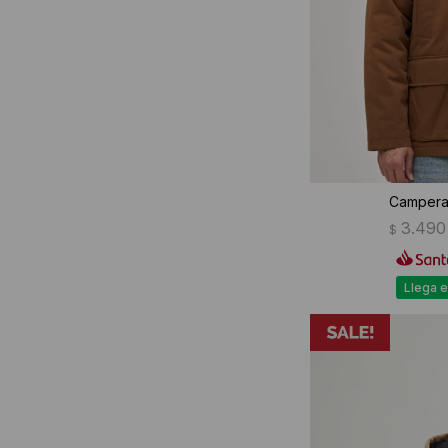
Campera 
3.490
$
Llega e