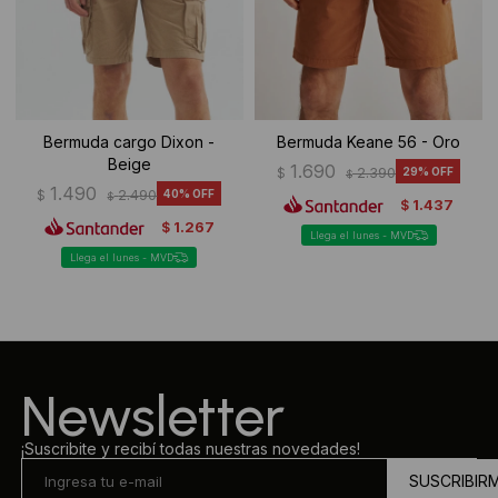
Bermuda cargo Dixon -
Bermuda Keane 56 - Oro
Beige
1.690
$
2.390
29
$
1.490
$
2.490
40
$
1.437
$
1.267
$
Llega el lunes - MVD
Llega el lunes - MVD
Newsletter
¡Suscribite y recibí todas nuestras novedades!
SUSCRIBIR