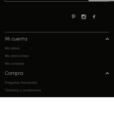



Mi cuenta
Mis datos
Mis direcciones
Mis compras
Compra
Preguntas frecuentes
Términos y condiciones
Uniform & Co.
La empresa