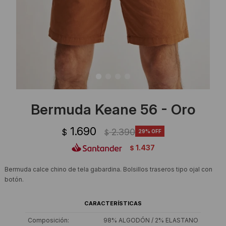
Ropa Interior
Camisas y blusas
Canguros
Vestidos
Camperas
Sherpas
Tejidos
Bermuda Keane 56 - Oro
Buzos
1.690
2.390
$
29
$
Shorts de baño
1.437
$
Sherpas
Bermuda calce chino de tela gabardina. Bolsillos traseros tipo ojal con
botón.
CARACTERÍSTICAS
Composición
98% ALGODÓN / 2% ELASTANO