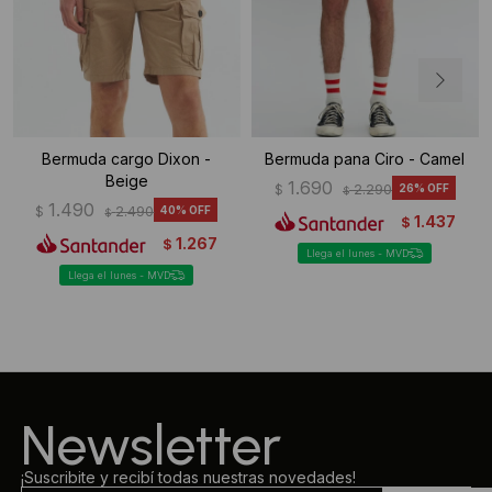
Bermuda cargo Dixon -
Bermuda pana Ciro - Camel
Beige
1.690
$
2.290
26
$
1.490
$
2.490
40
$
1.437
$
1.267
$
Llega el lunes - MVD
Llega el lunes - MVD
Newsletter
¡Suscribite y recibí todas nuestras novedades!