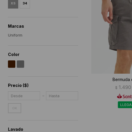
XS
34
Marcas
Uniform
Color
Bermuda c
Precio
($)
1.490
$
LLEGA
OK
Lavado