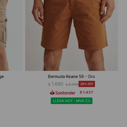
ge
Bermuda Keane 56 - Oro
1.690
$
2.390
29
$
1.437
$
LLEGA HOY - MVD