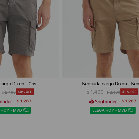
argo Dixon - Gris
Bermuda cargo Dixon - Bei
1.490
2.490
40
$
2.490
40
$
$
1.267
1.267
$
$
 HOY - MVD
LLEGA HOY - MVD