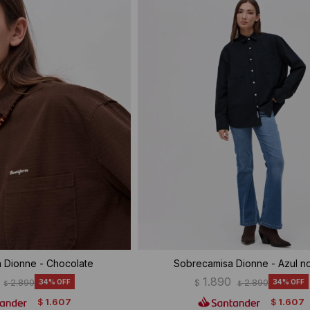
 Dionne - Chocolate
Sobrecamisa Dionne - Azul n
1.890
2.890
34
$
2.890
34
$
$
1.607
1.607
$
$