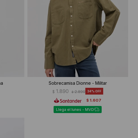
na
Sobrecamisa Dionne - Militar
1.890
$
2.890
34
$
1.607
$
Llega el lunes - MVD