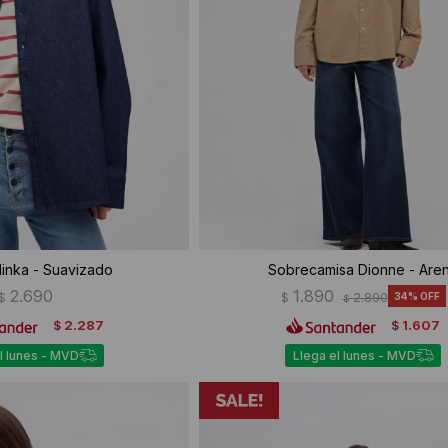
inka - Suavizado
Sobrecamisa Dionne - Are
2.690
1.890
$
$
2.890
34
$
2.287
1.607
$
$
l lunes - MVD
Llega el lunes - MVD