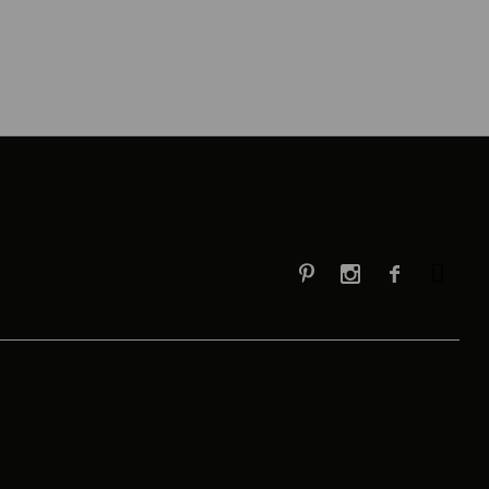


