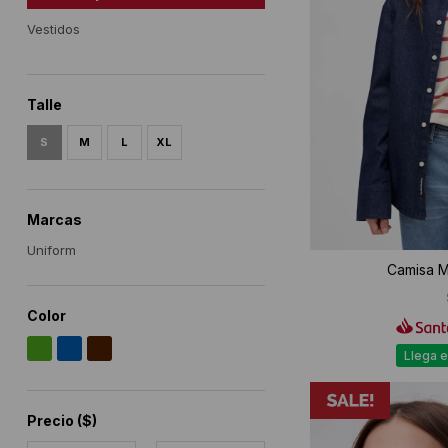
Vestidos
Talle
S
M
L
XL
Marcas
Uniform
Camisa M
Color
Llega e
Precio
($)