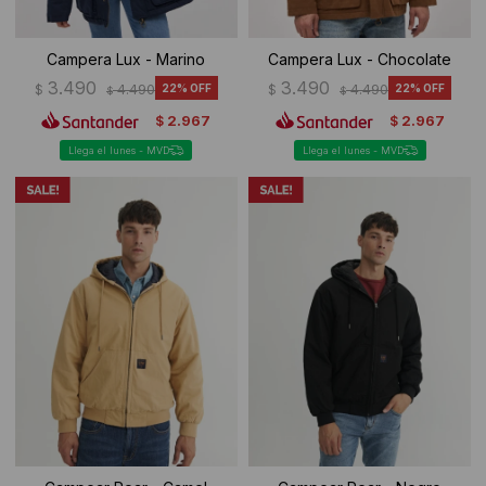
Campera Lux - Marino
Campera Lux - Chocolate
3.490
3.490
$
4.490
22
$
4.490
22
$
$
2.967
2.967
$
$
Llega el lunes - MVD
Llega el lunes - MVD