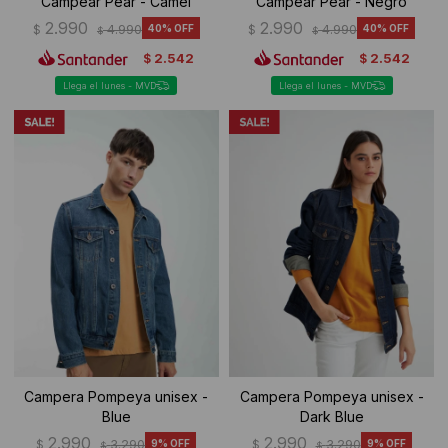
Campear Pear - Camel
Campear Pear - Negro
2.990
2.990
$
4.990
40
$
4.990
40
$
$
2.542
2.542
$
$
Llega el lunes - MVD
Llega el lunes - MVD
Campera Pompeya unisex -
Campera Pompeya unisex -
Blue
Dark Blue
2.990
2.990
$
3.290
9
$
3.290
9
$
$