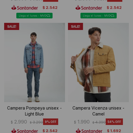
2.542
2.542
$
$
Llega el lunes - MVD
Llega el lunes - MVD
Campera Pompeya unisex -
Campera Vicenza unisex -
Light Blue
Camel
2.990
1.990
$
3.290
9
$
4.390
54
$
$
2.542
1.692
$
$