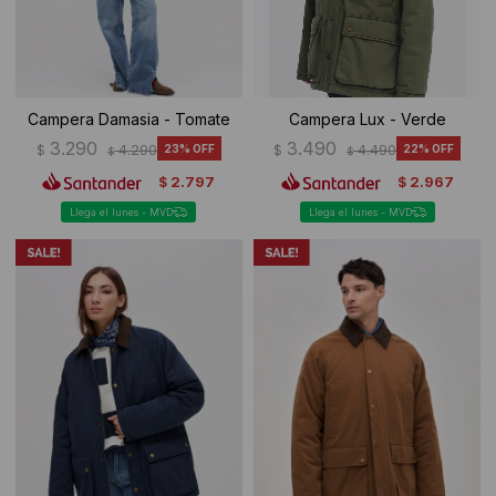
Campera Damasia - Tomate
Campera Lux - Verde
3.290
3.490
$
4.290
23
$
4.490
22
$
$
2.797
2.967
$
$
Llega el lunes - MVD
Llega el lunes - MVD