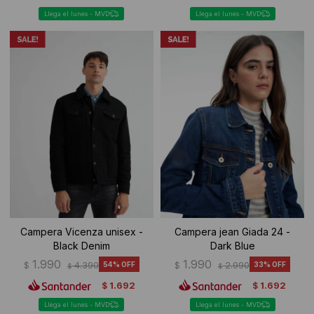
Llega el lunes - MVD
Llega el lunes - MVD
Campera Vicenza unisex -
Campera jean Giada 24 -
Black Denim
Dark Blue
1.990
1.990
$
4.390
54
$
2.990
33
$
$
1.692
1.692
$
$
Llega el lunes - MVD
Llega el lunes - MVD