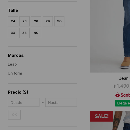
Talle
24
26
28
29
30
33
36
40
Marcas
Leap
Uniform
Jean 
1.490
$
Precio
($)
Llega e
OK