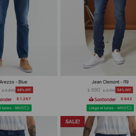
Arezzo - Blue
Jean Clemont - I19
990
2.890
48
$
2.190
54
$
$
1.267
842
$
$
l lunes - MVD
Llega el lunes - MVD