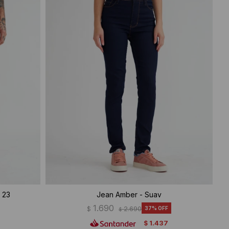
 23
Jean Amber - Suav
1.690
$
2.690
37
$
1.437
$