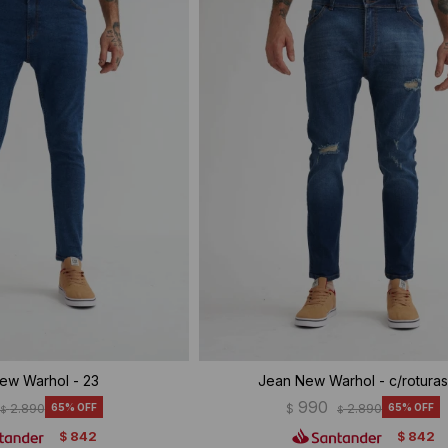
ew Warhol - 23
Jean New Warhol - c/roturas
990
2.890
65
$
2.890
65
$
$
842
842
$
$