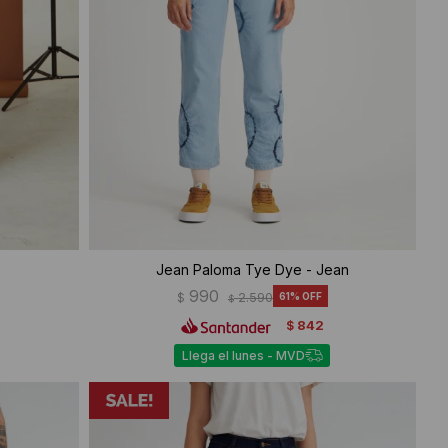
Jean Paloma Tye Dye - Jean
990
$
2.590
61
$
842
$
Llega el lunes - MVD