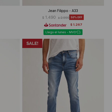
Jean Filippo - A33
1.490
$
2.990
50
$
1.267
$
Llega el lunes - MVD