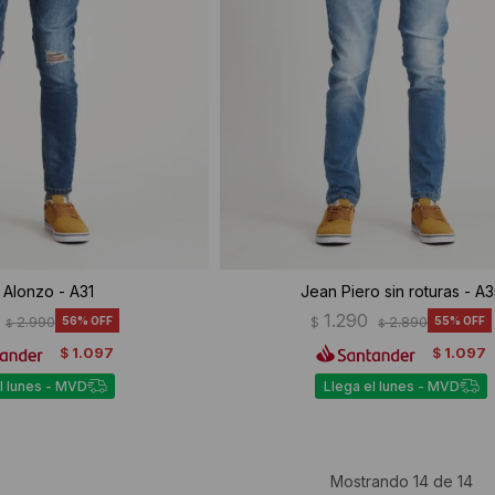
 Alonzo - A31
Jean Piero sin roturas - A3
1.290
2.990
56
$
2.890
55
$
$
1.097
1.097
$
$
l lunes - MVD
Llega el lunes - MVD
Mostrando
14
de
14