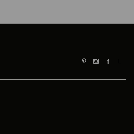


