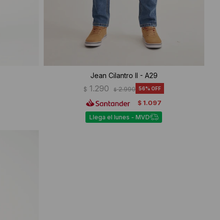
Jean Cilantro II - A29
1.290
$
2.990
56
$
1.097
$
Llega el lunes - MVD