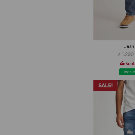
Jean 
1.290
$
Llega e