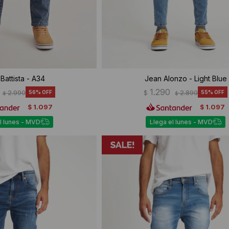
Battista - A34
Jean Alonzo - Light Blue
1.290
2.990
56
$
2.890
55
$
$
1.097
1.097
$
$
l lunes - MVD
Llega el lunes - MVD