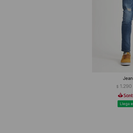
Jean
1.290
$
Llega e