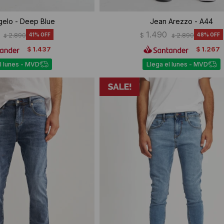
gelo - Deep Blue
Jean Arezzo - A44
1.490
2.890
41
$
2.890
48
$
$
1.437
1.267
$
$
l lunes - MVD
Llega el lunes - MVD