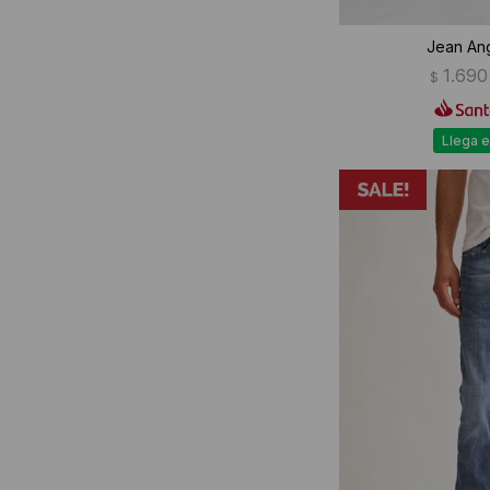
Jean An
1.690
$
Llega e