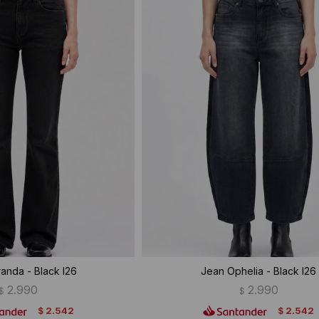
anda - Black I26
Jean Ophelia - Black I26
2.990
2.990
$
$
2.542
2.542
$
$