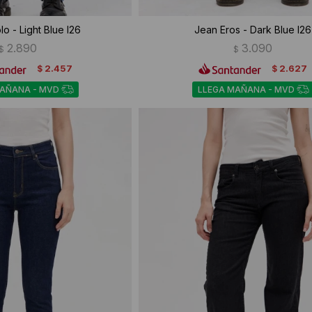
o - Light Blue I26
Jean Eros - Dark Blue I26
2.890
3.090
$
$
2.457
2.627
$
$
MAÑANA - MVD
LLEGA MAÑANA - MVD