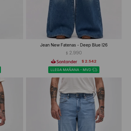
Jean New Fatenas - Deep Blue I26
2.990
$
2.542
$
LLEGA MAÑANA - MVD