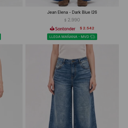
Jean Elena - Dark Blue I26
2.990
$
2.542
$
LLEGA MAÑANA - MVD