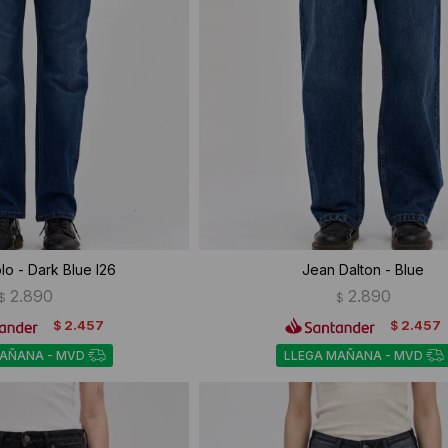
lo - Dark Blue I26
Jean Dalton - Blue
2.890
2.890
$
$
2.457
2.457
$
$
MAÑANA - MVD
LLEGA MAÑANA - MVD