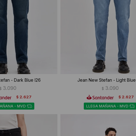
efan - Dark Blue I26
Jean New Stefan - Light Blue
3.090
3.090
$
$
2.627
2.627
$
$
MAÑANA - MVD
LLEGA MAÑANA - MVD