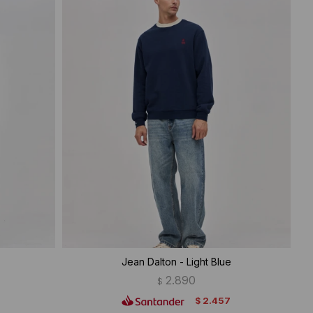
Jean Dalton - Light Blue
2.890
$
2.457
$