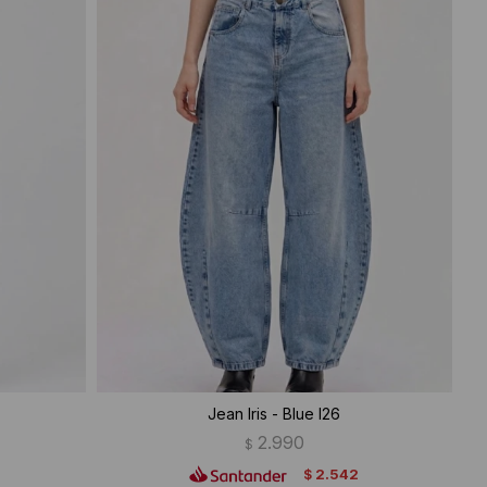
Jean Iris - Blue I26
2.990
$
2.542
$