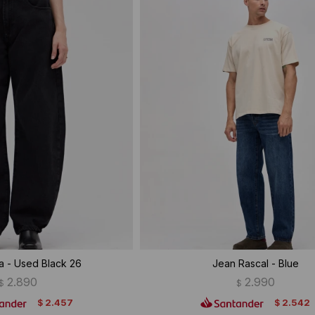
a - Used Black 26
Jean Rascal - Blue
2.890
2.990
$
$
2.457
2.542
$
$