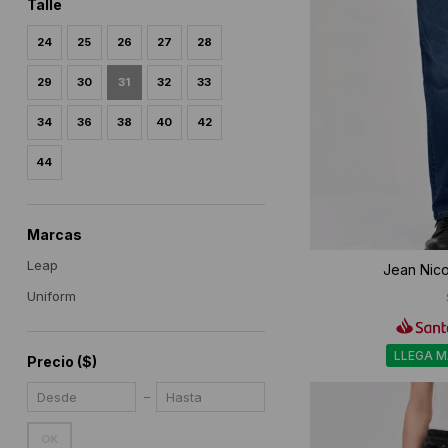
Talle
24
25
26
27
28
29
30
31
32
33
34
36
38
40
42
44
Marcas
Leap
Jean Nico
Uniform
LLEGA 
Precio
($)
OK