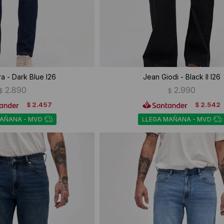
a - Dark Blue I26
Jean Giodi - Black II I26
2.890
2.990
$
$
2.457
2.542
$
$
MAÑANA - MVD
LLEGA MAÑANA - MVD