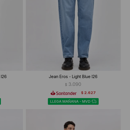
 I26
Jean Eros - Light Blue I26
3.090
$
2.627
$
LLEGA MAÑANA - MVD