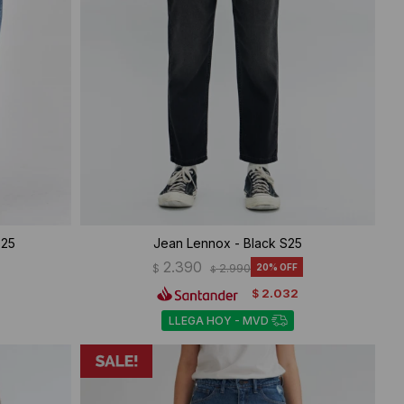
S25
Jean Lennox - Black S25
2.390
$
2.990
20
$
2.032
$
LLEGA HOY - MVD