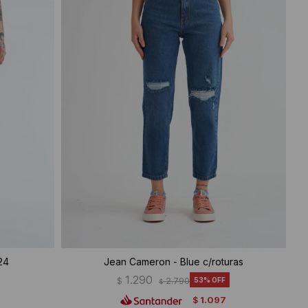
24
Jean Cameron - Blue c/roturas
1.290
$
2.790
53
$
1.097
$