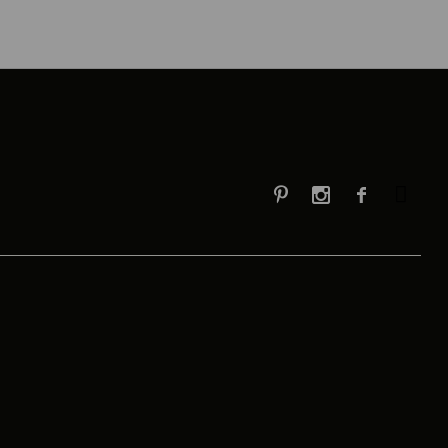


