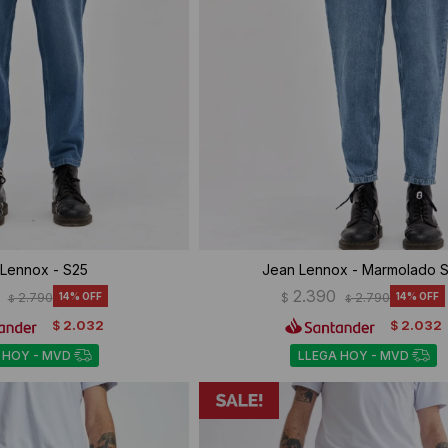
Lennox - S25
Jean Lennox - Marmolado 
2.390
2.790
14
$
2.790
14
$
$
2.032
2.032
$
$
 HOY - MVD
LLEGA HOY - MVD