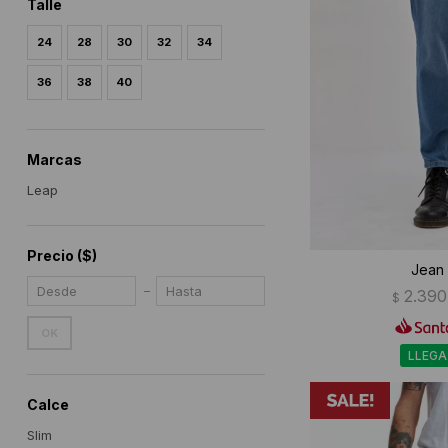
Talle
24
28
30
32
34
36
38
40
Marcas
Leap
Precio
($)
Jean 
2.390
$
OK
LLEGA
Calce
Slim