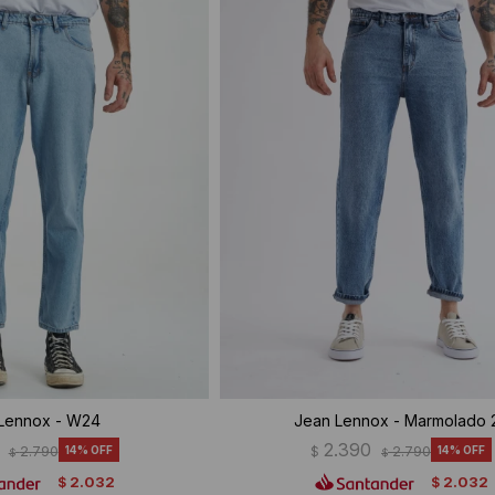
Lennox - W24
Jean Lennox - Marmolado 
2.390
2.790
14
$
2.790
14
$
$
2.032
2.032
$
$