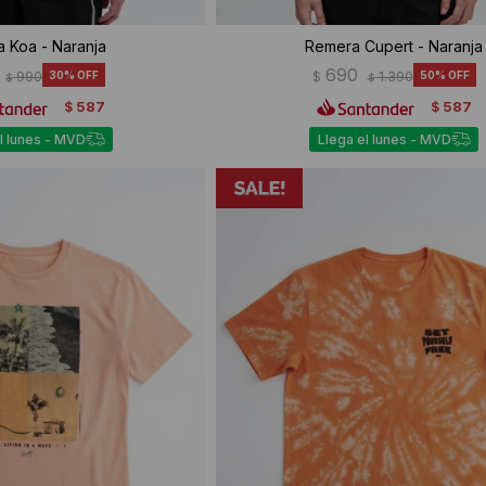
 Koa - Naranja
Remera Cupert - Naranja
690
990
30
$
1.390
50
$
$
587
587
$
$
l lunes - MVD
Llega el lunes - MVD