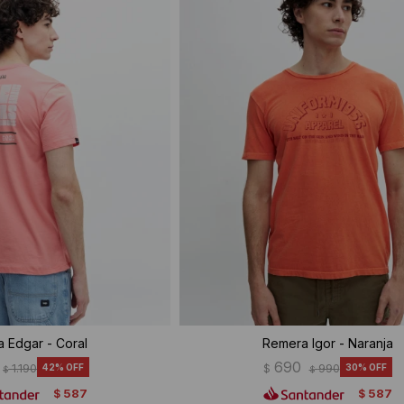
 Edgar - Coral
Remera Igor - Naranja
690
1.190
42
$
990
30
$
$
587
587
$
$