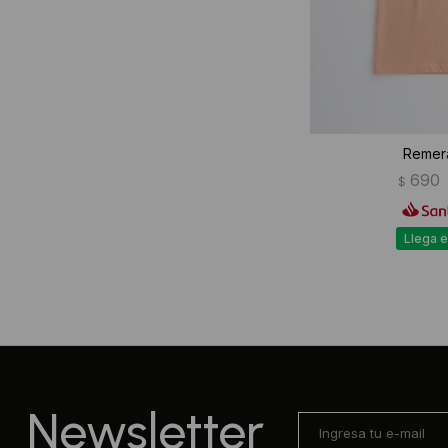
Remera
690
$
Llega e
Newsletter