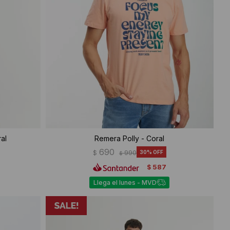
al
Remera Polly - Coral
690
$
990
30
$
587
$
Llega el lunes - MVD