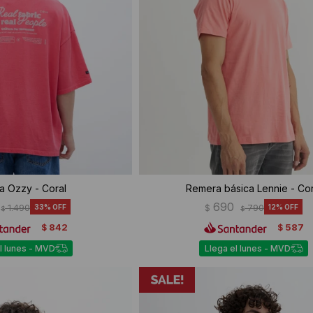
a Ozzy - Coral
Remera básica Lennie - Cor
690
1.490
33
$
790
12
$
$
842
587
$
$
l lunes - MVD
Llega el lunes - MVD