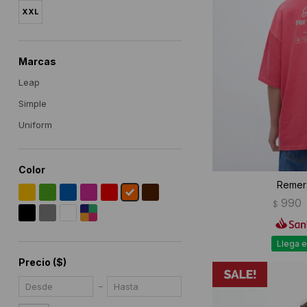
XXL
Marcas
Leap
Simple
Uniform
Color
Remer
990
$
Llega e
Precio
($)