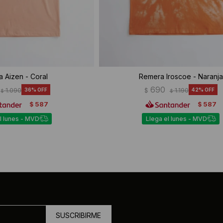
 Aizen - Coral
Remera Iroscoe - Naranja
690
1.090
36
$
1.190
42
$
$
587
587
$
$
l lunes - MVD
Llega el lunes - MVD
SUSCRIBIRME