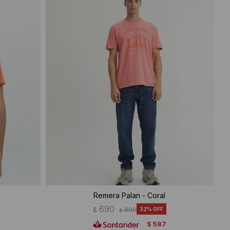
Remera Palan - Coral
690
$
890
22
$
587
$