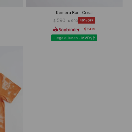
Remera Kai - Coral
590
$
990
40
$
502
$
Llega el lunes - MVD