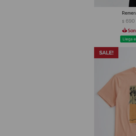
Remera
690
$
Llega e