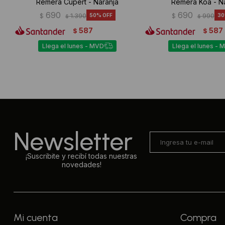
Remera Cupert - Naranja
Remera Koa - N
690
690
$
1.390
50
$
990
30
$
$
587
587
$
$
Llega el lunes - MVD
Llega el lunes - 
Newsletter
¡Suscribite y recibí todas nuestras
novedades!
Mi cuenta
Compra