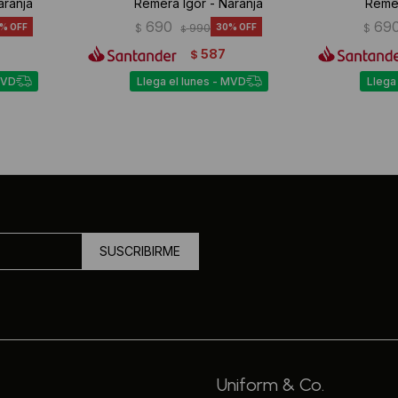
aranja
Remera Igor - Naranja
Remer
690
69
$
990
30
$
$
587
$
MVD
Llega el lunes - MVD
Llega
SUSCRIBIRME
Uniform & Co.