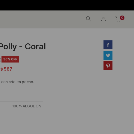
0
olly - Coral


0
30

587
$
 con arte en pecho.
100% ALGODÓN