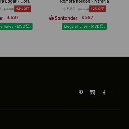
a Edgar - Coral
Remera Iroscoe - Naranja
0
690
1.190
42
$
1.190
42
$
$
587
587
$
$
 el lunes - MVD
Llega el lunes - MVD


