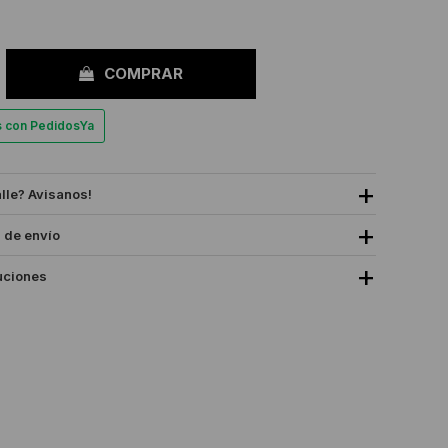
COMPRAR
es con PedidosYa
alle? Avisanos!
 de envío
uciones