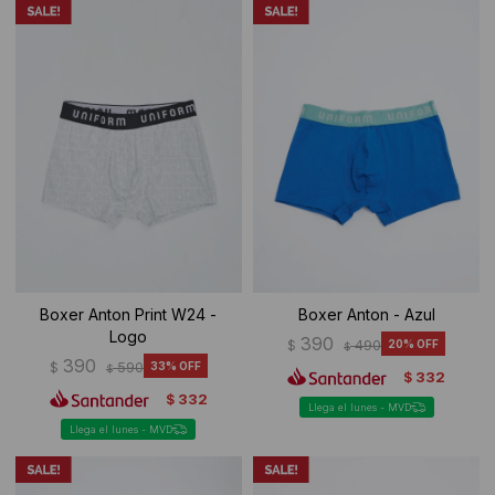
Boxer Anton Print W24 -
Boxer Anton - Azul
Logo
390
$
490
20
$
390
$
590
33
$
332
$
332
$
Llega el lunes - MVD
Llega el lunes - MVD