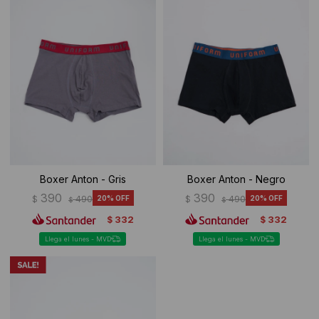
Boxer Anton - Gris
Boxer Anton - Negro
390
390
$
490
20
$
490
20
$
$
332
332
$
$
Llega el lunes - MVD
Llega el lunes - MVD