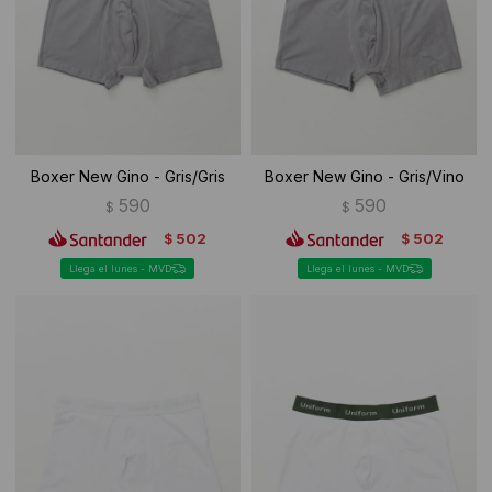
Ropa Interior
Camisas y blusas
Canguros
Vestidos
Camperas
Sherpas
Boxer New Gino - Gris/Gris
Boxer New Gino - Gris/Vino
Tejidos
590
590
$
$
502
502
$
$
Buzos
Llega el lunes - MVD
Llega el lunes - MVD
Shorts de baño
Sherpas