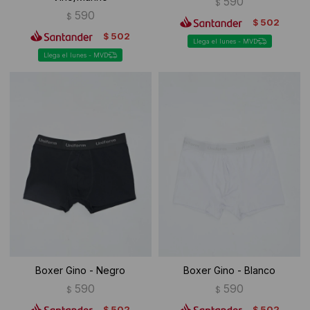
590
$
590
$
502
$
502
$
Llega el lunes - MVD
Llega el lunes - MVD
Boxer Gino - Negro
Boxer Gino - Blanco
590
590
$
$
502
502
$
$