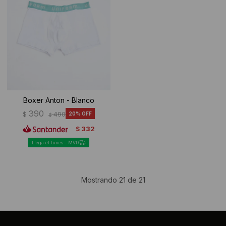
Boxer Anton - Blanco
390
$
490
20
$
332
$
Llega el lunes - MVD
Mostrando
21
de
21