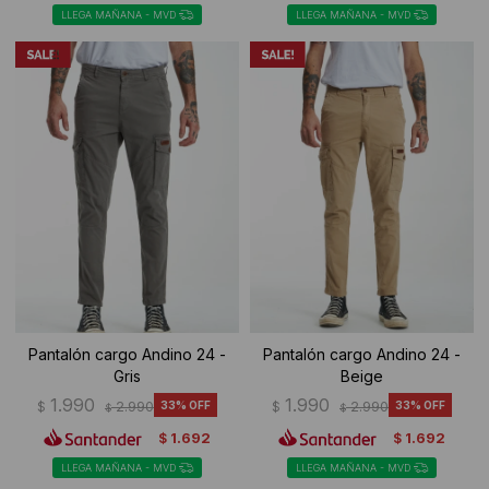
LLEGA MAÑANA - MVD
LLEGA MAÑANA - MVD
Pantalón cargo Andino 24 -
Pantalón cargo Andino 24 -
Gris
Beige
1.990
1.990
$
2.990
33
$
2.990
33
$
$
1.692
1.692
$
$
LLEGA MAÑANA - MVD
LLEGA MAÑANA - MVD