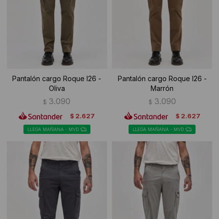
Ropa Interior
Camisas y blusas
Canguros
Vestidos
Camperas
Sherpas
Pantalón cargo Roque I26 -
Pantalón cargo Roque I26 -
Oliva
Marrón
Tejidos
3.090
3.090
$
$
Buzos
2.627
2.627
$
$
LLEGA MAÑANA - MVD
LLEGA MAÑANA - MVD
Shorts de baño
Sherpas