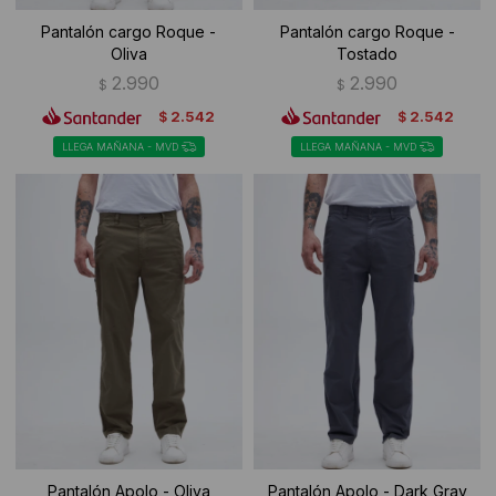
Pantalón cargo Roque -
Pantalón cargo Roque -
Oliva
Tostado
2.990
2.990
$
$
2.542
2.542
$
$
LLEGA MAÑANA - MVD
LLEGA MAÑANA - MVD
Pantalón Apolo - Oliva
Pantalón Apolo - Dark Gray