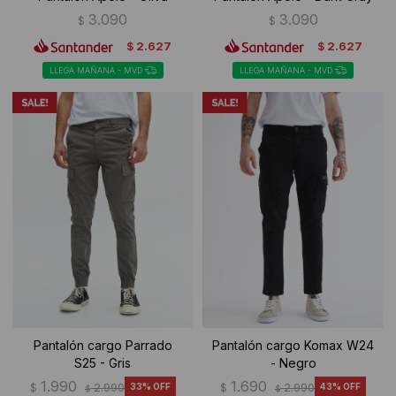
3.090
3.090
$
$
2.627
2.627
$
$
LLEGA MAÑANA - MVD
LLEGA MAÑANA - MVD
Pantalón cargo Parrado
Pantalón cargo Komax W24
S25 - Gris
- Negro
1.990
1.690
$
2.990
33
$
2.990
43
$
$