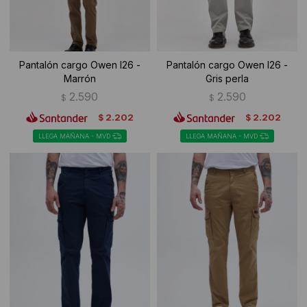
Pantalón cargo Owen I26 -
Pantalón cargo Owen I26 -
Marrón
Gris perla
2.590
2.590
$
$
2.202
2.202
$
$
LLEGA MAÑANA - MVD
LLEGA MAÑANA - MVD