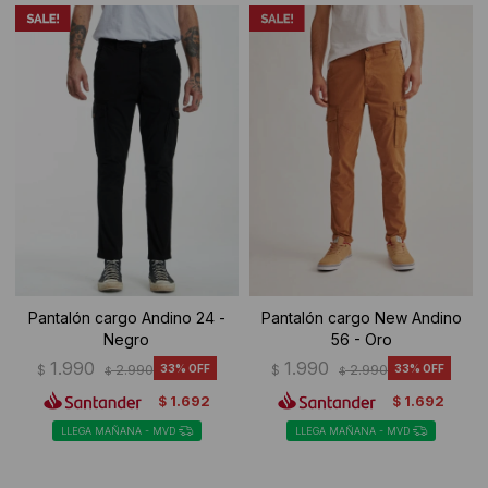
Pantalón cargo Andino 24 -
Pantalón cargo New Andino
Negro
56 - Oro
1.990
1.990
$
2.990
33
$
2.990
33
$
$
1.692
1.692
$
$
LLEGA MAÑANA - MVD
LLEGA MAÑANA - MVD