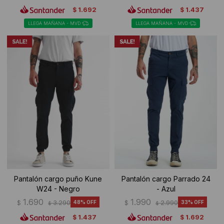
1.692
1.437
$
$
LLEGA MAÑANA - MVD
LLEGA MAÑANA - MVD
Pantalón cargo puño Kune
Pantalón cargo Parrado 24
W24 - Negro
- Azul
1.690
1.990
$
3.290
48
$
2.990
33
$
$
1.437
1.692
$
$