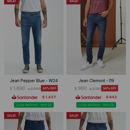
Jean Pepper Blue - W24
Jean Clemont - I19
1.690
990
$
2.990
43
$
2.190
54
$
$
1.437
842
$
$
LLEGA MAÑANA - MVD
LLEGA MAÑANA - MVD