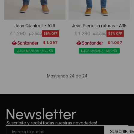
Jean Cilantro II - A29
Jean Piero sin roturas - A35
1.290
1.290
$
2.990
56
$
2.890
55
$
$
1.097
1.097
$
$
LLEGA MAÑANA - MVD
LLEGA MAÑANA - MVD
Mostrando
24
de
24
Newsletter
¡Suscribite y recibí todas nuestras novedades!
SUSCRIBIR