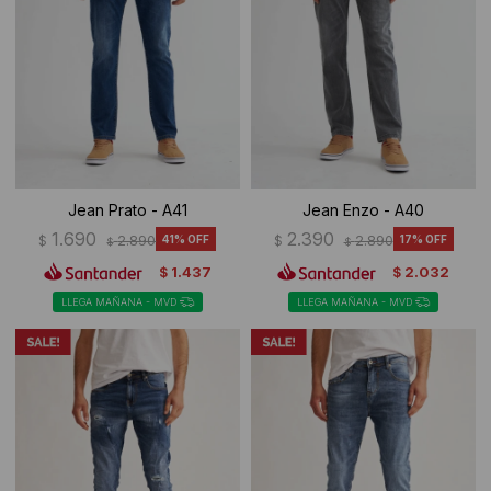
Jean Prato - A41
Jean Enzo - A40
1.690
2.390
$
2.890
41
$
2.890
17
$
$
1.437
2.032
$
$
LLEGA MAÑANA - MVD
LLEGA MAÑANA - MVD