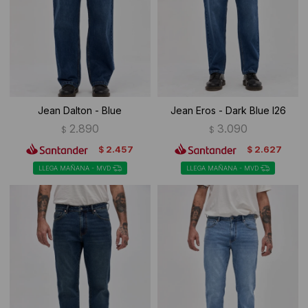
Ropa Interior
Camisas y blusas
Canguros
Vestidos
Camperas
Sherpas
Jean Dalton - Blue
Jean Eros - Dark Blue I26
Tejidos
2.890
3.090
$
$
2.457
2.627
$
$
Buzos
LLEGA MAÑANA - MVD
LLEGA MAÑANA - MVD
Shorts de baño
Sherpas