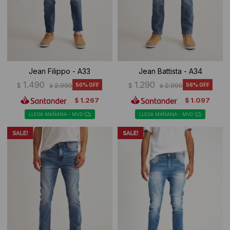
Jean Filippo - A33
Jean Battista - A34
1.490
1.290
$
2.990
50
$
2.990
56
$
$
1.267
1.097
$
$
LLEGA MAÑANA - MVD
LLEGA MAÑANA - MVD