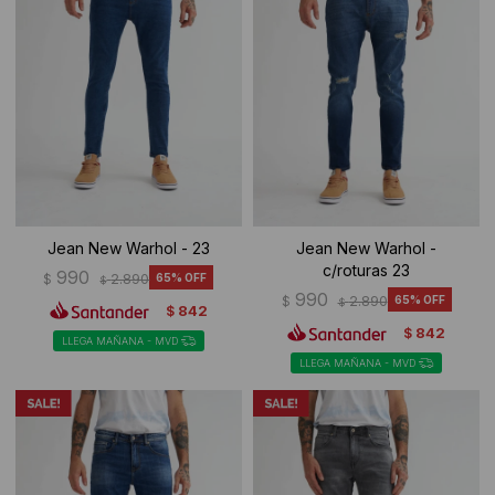
Jean New Warhol - 23
Jean New Warhol -
c/roturas 23
990
$
2.890
65
$
990
$
2.890
65
$
842
$
842
$
LLEGA MAÑANA - MVD
LLEGA MAÑANA - MVD