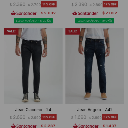
2.390
2.390
$
2.790
14
$
2.890
17
$
$
2.032
2.032
$
$
LLEGA MAÑANA - MVD
LLEGA MAÑANA - MVD
Jean Giacomo - 24
Jean Angelo - A42
2.690
1.690
$
2.990
10
$
2.690
37
$
$
2.287
1.437
$
$