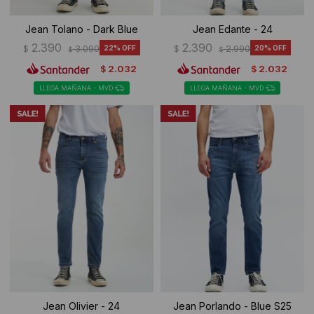
Jean Tolano - Dark Blue
Jean Edante - 24
2.390
2.390
$
3.090
22
$
2.990
20
$
$
2.032
2.032
$
$
LLEGA MAÑANA - MVD
LLEGA MAÑANA - MVD
Jean Olivier - 24
Jean Porlando - Blue S25