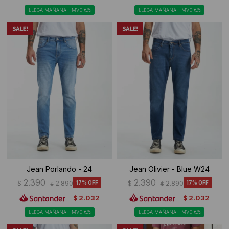
LLEGA MAÑANA - MVD
LLEGA MAÑANA - MVD
Jean Porlando - 24
Jean Olivier - Blue W24
2.390
2.390
$
2.890
17
$
2.890
17
$
$
2.032
2.032
$
$
LLEGA MAÑANA - MVD
LLEGA MAÑANA - MVD