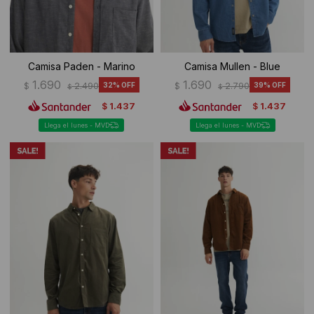
Camisa Paden - Marino
Camisa Mullen - Blue
1.690
1.690
$
2.490
32
$
2.790
39
$
$
1.437
1.437
$
$
Llega el lunes - MVD
Llega el lunes - MVD