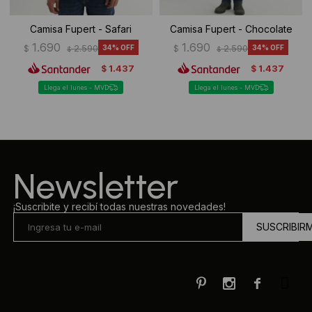
Camisa Fupert - Safari
Camisa Fupert - Chocolate
1.690
1.690
$
2.590
34
$
2.590
34
$
$
1.437
1.437
$
$
Llega el lunes - MVD
Llega el lunes - MVD
Newsletter
¡Suscribite y recibí todas nuestras novedades!
SUSCRIBIR


