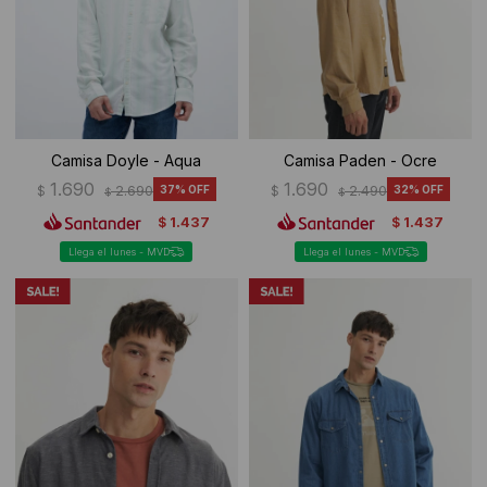
Camisa Doyle - Aqua
Camisa Paden - Ocre
1.690
1.690
$
2.690
37
$
2.490
32
$
$
1.437
1.437
$
$
Llega el lunes - MVD
Llega el lunes - MVD