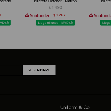
 Tostado
Billetera Fletcher - Marrón
Billet
1.490
$
7
1.267
$
MVD
Llega el lunes - MVD
Llega
SUSCRIBIRME
Uniform & Co.