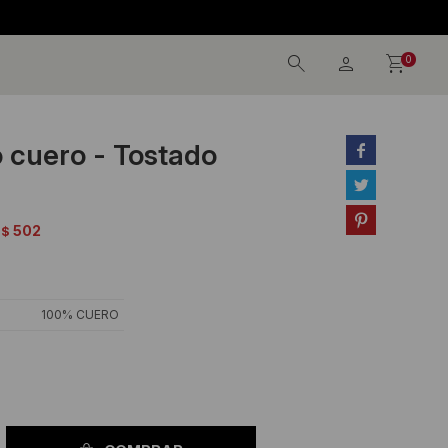
0
o cuero - Tostado



502
$
100% CUERO