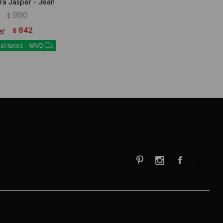
era Jasper - Jean
990
$
842
$
 el lunes - MVD


