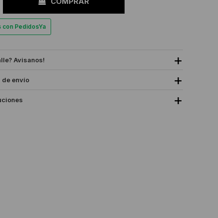
COMPRAR
es con PedidosYa
alle? Avisanos!
 de envío
uciones