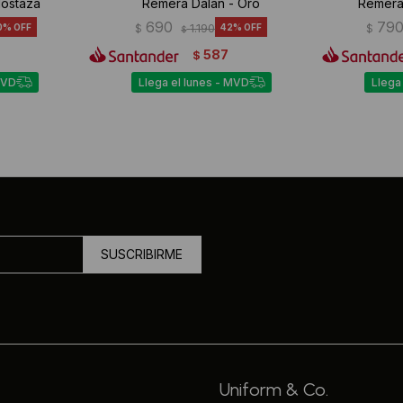
Mostaza
Remera Dalan - Oro
Remera
690
79
0
$
1.190
42
$
$
587
$
MVD
Llega el lunes - MVD
Llega
SUSCRIBIRME
Uniform & Co.