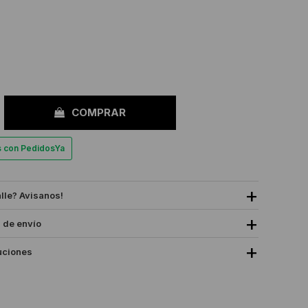
COMPRAR
es con PedidosYa
alle? Avisanos!
 de envío
uciones