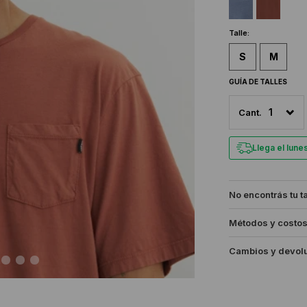
Talle:
S
M
GUÍA DE TALLES
1
Llega el lun
No encontrás tu t
Métodos y costos
Cambios y devol