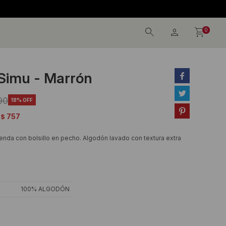
0
Simu - Marrón


90
18

757
$
renda con bolsillo en pecho. Algodón lavado con textura extra
100% ALGODÓN