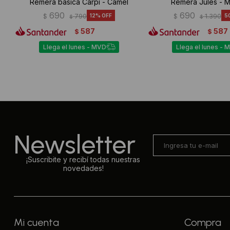
Remera básica Carpi - Camel
Remera Jules - 
690
690
$
790
12
$
1.390
5
$
$
587
587
$
$
Llega el lunes - MVD
Llega el lunes - 
Newsletter
¡Suscribite y recibí todas nuestras
novedades!
Mi cuenta
Compra