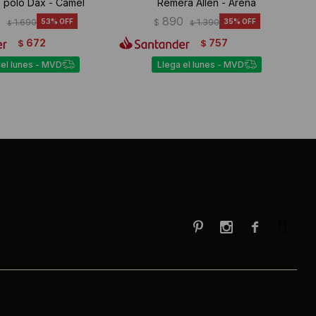
 polo Dax - Camel
Remera Allen - Arena
0
890
1.690
53
$
1.390
35
$
$
672
757
$
$
 el lunes - MVD
Llega el lunes - MVD


