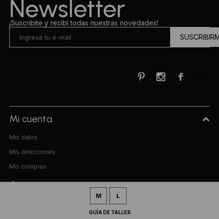
Newsletter
¡Suscribite y recibí todas nuestras novedades!
SUSCRIBIR



Mi cuenta
Mis datos
Mis direcciones
Mis compras
Compra
M
L
Preguntas frecuentes
GUÍA DE TALLES
Términos y condiciones