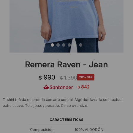
Ropa Interior
Camisas y blusas
Canguros
Vestidos
Camperas
Sherpas
Tejidos
Remera Raven - Jean
Buzos
990
1.390
$
28
$
Shorts de baño
842
$
Sherpas
T-shirt teñida en prenda con arte central. Algodón lavado con textura
extra suave. Tela jersey pesado. Calce oversize.
CARACTERÍSTICAS
Composición
100% ALGODÓN