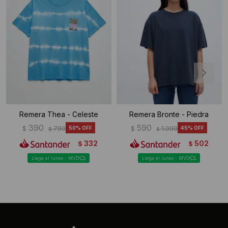
Remera Thea - Celeste
Remera Bronte - Piedra
390
590
$
790
50
$
1.090
45
$
$
332
502
$
$
Llega el lunes - MVD
Llega el lunes - MVD