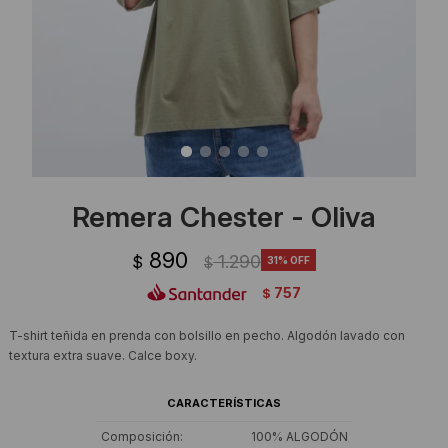
Ropa Interior
Camisas y blusas
Canguros
Vestidos
Camperas
Sherpas
Tejidos
Remera Chester - Oliva
Buzos
890
1.290
$
31
$
Shorts de baño
757
$
Sherpas
T-shirt teñida en prenda con bolsillo en pecho. Algodón lavado con
textura extra suave. Calce boxy.
CARACTERÍSTICAS
Composición
100% ALGODÓN