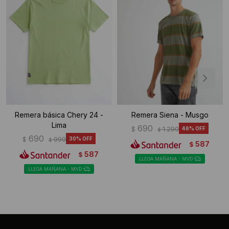
Remera básica Chery 24 -
Remera Siena - Musgo
Lima
690
$
1.290
46
$
690
$
990
30
$
587
$
587
$
LLEGA MAÑANA - MVD
LLEGA MAÑANA - MVD