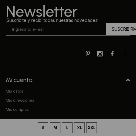
Newsletter
¡Suscribite y recibí todas nuestras novedades!
SUSCRIBIR



Mi cuenta
Mis datos
Mis direcciones
Mis compras
Compra
S
M
L
XL
XXL
Preguntas frecuentes