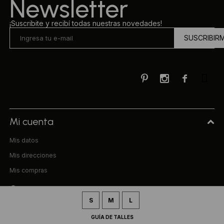
Newsletter
¡Suscribite y recibí todas nuestras novedades!
SUSCRIBIR



Mi cuenta
Mis datos
Mis direcciones
Mis compras
Compra
S
M
L
Preguntas frecuentes
GUÍA DE TALLES
Términos y condiciones