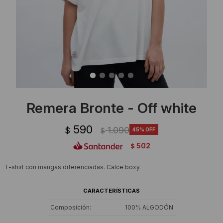
Ropa Interior
Camisas y blusas
Canguros
Vestidos
Camperas
Sherpas
Tejidos
Remera Bronte - Off white
Buzos
590
1.090
$
45
$
Shorts de baño
502
$
Sherpas
T-shirt con mangas diferenciadas. Calce boxy.
CARACTERÍSTICAS
Composición
100% ALGODÓN