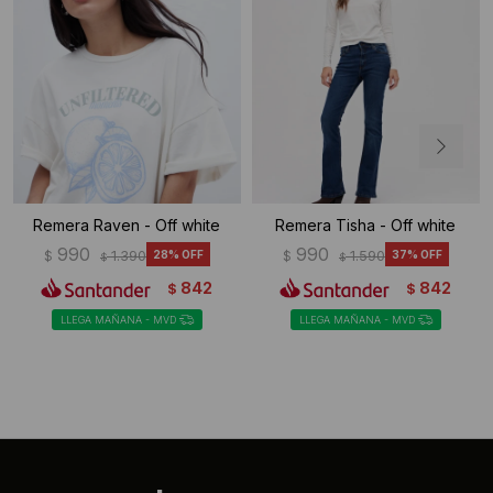
Remera Raven - Off white
Remera Tisha - Off white
990
990
$
1.390
28
$
1.590
37
$
$
842
842
$
$
LLEGA MAÑANA - MVD
LLEGA MAÑANA - MVD