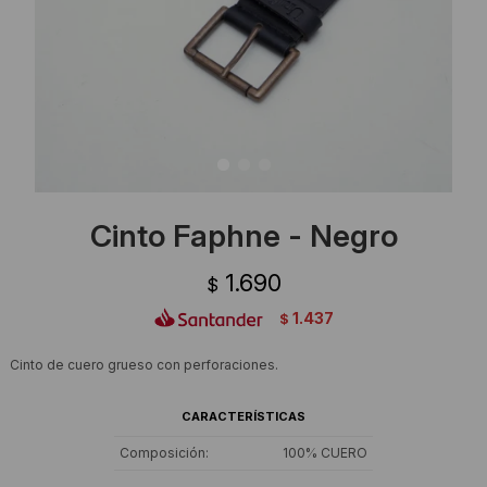
Ropa Interior
Camisas y blusas
Canguros
Vestidos
Camperas
Sherpas
Tejidos
Cinto Faphne - Negro
Buzos
1.690
$
Shorts de baño
1.437
$
Sherpas
Cinto de cuero grueso con perforaciones.
CARACTERÍSTICAS
Composición
100% CUERO