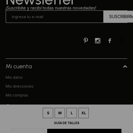
¡Suscribite y recibí todas nuestras novedades!
SUSCRIBIR



Mi cuenta
Mis datos
Mis direcciones
Mis compras
Compra
S
M
L
XL
Preguntas frecuentes
GUÍA DE TALLES
Términos y condiciones