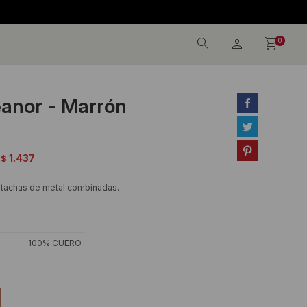
0
eanor - Marrón



1.437
$
 tachas de metal combinadas.
100% CUERO