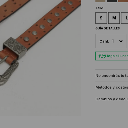
Talle:
S
M
L
GUÍA DE TALLES
1
Llega el lun
No encontrás tu t
Métodos y costos
Cambios y devol