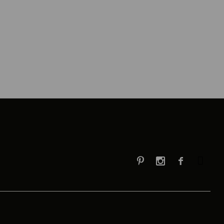


