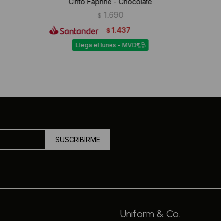
Cinto Faphne - Chocolate
1.690
$
1.437
$
Llega el lunes - MVD
SUSCRIBIRME
Uniform & Co.