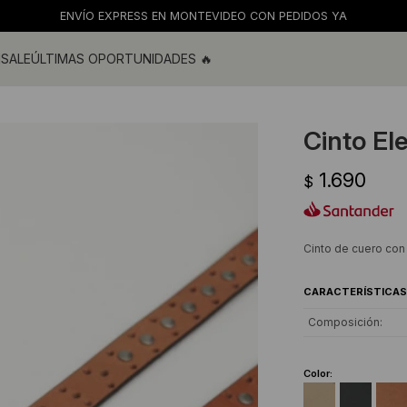
ENVÍO EXPRESS EN MONTEVIDEO CON PEDIDOS YA
M
SALE
ÚLTIMAS OPORTUNIDADES 🔥
ras
s y blusas
Cinto El
os
1.690
s
$
 de baño
s
Cinto de cuero con
CARACTERÍSTICAS
Composición
Color: