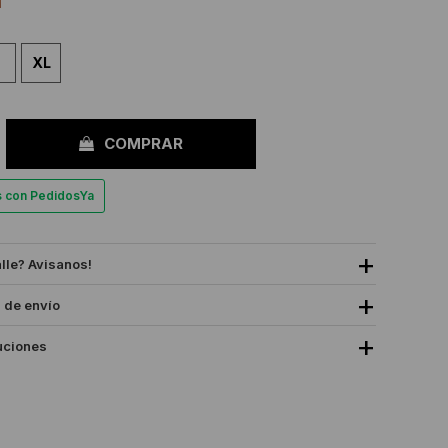
XL
COMPRAR
es con PedidosYa
alle? Avisanos!
 de envío
uciones