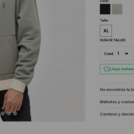
Color:
Talle:
XL
GUÍA DE TALLES
1
Llega mañan
No encontrás tu t
Métodos y costos
Cambios y devol