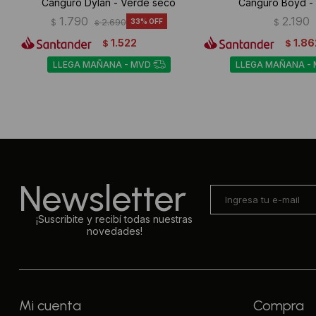
Canguro Dylan - Verde seco
Canguro Boyd -
1.790
2.190
$
2.690
33
$
$
1.522
1.86
$
$
LLEGA MAÑANA - MVD
LLEGA MAÑANA -
Newsletter
¡Suscribite y recibí todas nuestras
novedades!
Mi cuenta
Compra