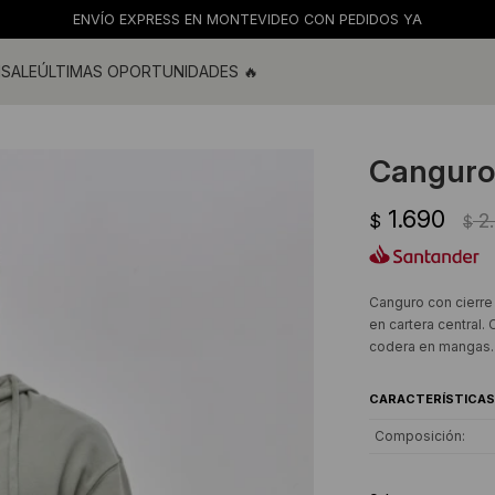
ENVÍO EXPRESS EN MONTEVIDEO CON PEDIDOS YA
M
SALE
ÚLTIMAS OPORTUNIDADES 🔥
ras
s y blusas
Canguro
os
1.690
s
2
$
$
 de baño
s
Canguro con cierre 
en cartera central. 
codera en mangas. 
CARACTERÍSTICAS
Composición