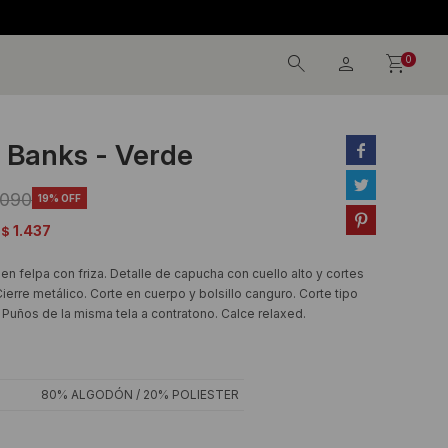
0
 Banks - Verde


.090
19

1.437
$
en felpa con friza. Detalle de capucha con cuello alto y cortes
Cierre metálico. Corte en cuerpo y bolsillo canguro. Corte tipo
Puños de la misma tela a contratono. Calce relaxed.
80% ALGODÓN / 20% POLIESTER