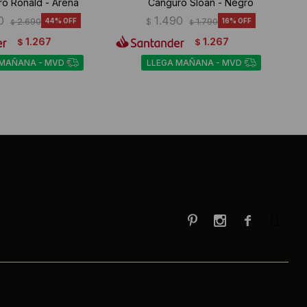
o Ronald - Arena
Canguro Sloan - Negro
0
1.490
2.690
44
$
1.790
16
$
$
1.267
1.267
$
$
 MAÑANA - MVD
LLEGA MAÑANA - MVD


