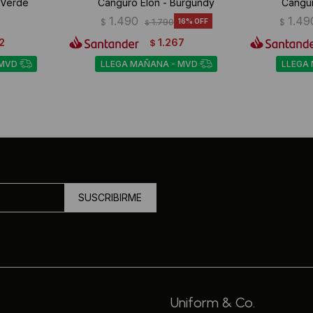
 Verde
Canguro Elon - Burgundy
Cangur
1.490
1.49
$
1.790
16
$
$
2
1.267
$
 MVD
LLEGA MAÑANA - MVD
LLEGA
SUSCRIBIRME
Uniform & Co.