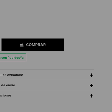
COMPRAR
a con PedidosYa
alle? Avisanos!
 de envío
uciones