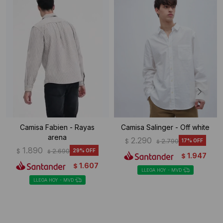
Camisa Fabien - Rayas
Camisa Salinger - Off white
arena
2.290
$
2.790
17
$
1.890
$
2.690
29
$
1.947
$
1.607
$
LLEGA HOY - MVD
LLEGA HOY - MVD