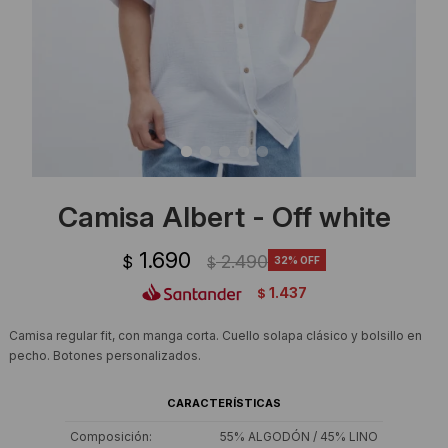
Ropa Interior
Camisas y blusas
Canguros
Vestidos
Camperas
Sherpas
Tejidos
Camisa Albert - Off white
Buzos
1.690
2.490
$
32
$
Shorts de baño
1.437
$
Sherpas
Camisa regular fit, con manga corta. Cuello solapa clásico y bolsillo en
pecho. Botones personalizados.
CARACTERÍSTICAS
Composición
55% ALGODÓN / 45% LINO